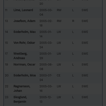
20
11
Limé, Leonard
2005-03-
RW
L
SWE
04
13
Josefson, Adam
2005-02-
RW
R
SWE
18
14
Söderholm, Max
2005-01-
LW
L
SWE
14
15
Von Rohr, Oskar
2005-03-
LW
L
SWE
24
17
Westberg,
2005-01-
LW
L
SWE
Andreas
29
19
Norrman, Oscar
2005-08-
LW
L
SWE
08
20
Söderholm, Moa
2003-07-
CE
L
SWE
24
22
Ragnarsson,
2005-03-
LW
L
SWE
Johan
16
23
Skoglund,
2005-12-
LW
L
SWE
Benjamin
13