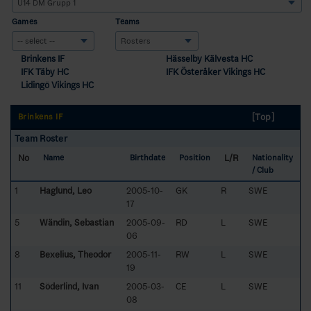
Games
Teams
Brinkens IF
Hässelby Kälvesta HC
IFK Täby HC
IFK Österåker Vikings HC
Lidingö Vikings HC
[Top]
Brinkens IF
Team Roster
No
L/R
Name
Birthdate
Position
Nationality
/ Club
1
Haglund, Leo
2005-10-
GK
R
SWE
17
5
Wändin, Sebastian
2005-09-
RD
L
SWE
06
8
Bexelius, Theodor
2005-11-
RW
L
SWE
19
11
Söderlind, Ivan
2005-03-
CE
L
SWE
08