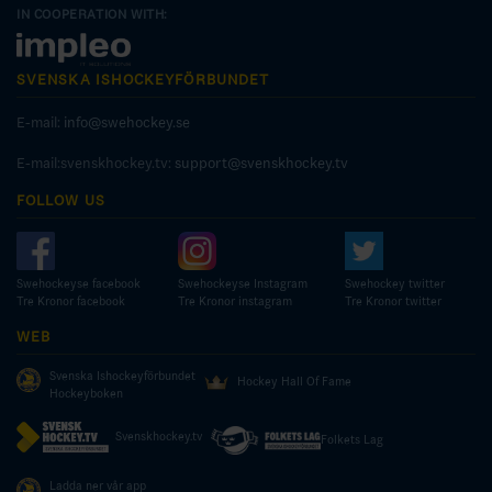
IN COOPERATION WITH:
SVENSKA ISHOCKEYFÖRBUNDET
E-mail:
info@swehockey.se
E-mail:svenskhockey.tv:
support@svenskhockey.tv
FOLLOW US
Swehockeyse facebook
Swehockeyse Instagram
Swehockey twitter
Tre Kronor facebook
Tre Kronor instagram
Tre Kronor twitter
WEB
Svenska Ishockeyförbundet
Hockey Hall Of Fame
Hockeyboken
Svenskhockey.tv
Folkets Lag
Ladda ner vår app