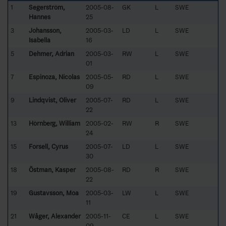
1
Segerström,
2005-08-
GK
L
SWE
Hannes
25
3
Johansson,
2005-03-
LD
L
SWE
Isabella
16
5
Dehmer, Adrian
2005-03-
RW
L
SWE
01
7
Espinoza, Nicolas
2005-05-
RD
L
SWE
09
9
Lindqvist, Oliver
2005-07-
RD
L
SWE
22
13
Hörnberg, William
2005-02-
RW
R
SWE
24
15
Forsell, Cyrus
2005-07-
LD
L
SWE
30
18
Östman, Kasper
2005-08-
RD
R
SWE
22
19
Gustavsson, Moa
2005-03-
LW
L
SWE
11
21
Wåger, Alexander
2005-11-
CE
L
SWE
09