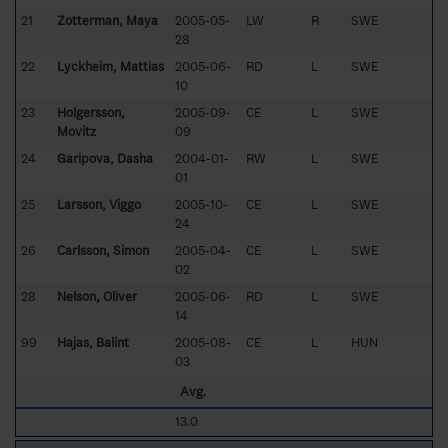
21
Zotterman, Maya
2005-05-
LW
R
SWE
28
22
Lyckheim, Mattias
2005-06-
RD
L
SWE
10
23
Holgersson,
2005-09-
CE
L
SWE
Movitz
09
24
Garipova, Dasha
2004-01-
RW
L
SWE
01
25
Larsson, Viggo
2005-10-
CE
L
SWE
24
26
Carlsson, Simon
2005-04-
CE
L
SWE
02
28
Nelson, Oliver
2005-06-
RD
L
SWE
14
99
Hajas, Balint
2005-08-
CE
L
HUN
03
Avg.
13.0