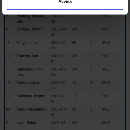
Avvisa
4
Madison, Colin
2005-05-
LD
R
SWE
01
6
Planting-Bergloo,
2005-03-
CE
L
SWE
Ella
08
8
Durkee, Jordan
2005-04-
RW
L
SWE
08
11
Flinge, Linus
2005-06-
GK
L
SWE
09
12
Franzén, Leo
2005-09-
RW
L
SWE
01
14
Cansund-Lundin,
2005-01-
RW
L
SWE
Julia
24
16
Martin, Lucas
2005-06-
LW
R
SWE
29
18
Olofsson, Jesper
2005-08-
LD
L
SWE
18
20
Melin, Maximilian
2005-07-
LW
L
SWE
15
21
Leijd, Robin
2005-08-
RW
L
SWE
05