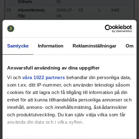
Wilhelm
25
23
Alexandersson,
2005-07-
CE
L
SWE
Filip
06
25
Hyttsten-Ernström,
2005-04-
CE
L
SWE
Tim
17
27
Persson, Kevin
2005-01-
RW
L
SWE
09
Samtycke
Information
Reklaminställningar
Om
28
Lager, Benjamin
2005-01-
CE
L
SWE
31
29
Kastbom, Patrik
2005-01-
RW
L
SWE
Ansvarsfull användning av dina uppgifter
24
Vi och
våra 1022 partners
behandlar din personliga data,
30
Siwert-Andersson,
2005-03-
GK
L
SWE
som t.ex. ditt IP-nummer, och använder teknologi såsom
Leo
01
cookies för att lagra och få tillgång till information på din
32
Wickström, Oskar
2005-12-
CE
L
SWE
enhet för att kunna tillhandahålla personliga annonser och
10
innehåll, annons- och innehållsmätning, åskådarinsikter
33
Fellers, Erik
2005-12-
CE
L
SWE
och produktutveckling. Du kan själv välja vilka som får
25
använda din data och i vilka syften.
67
Nordmark, Eric
2005-05-
LW
R
SWE
05
Med din tillåtelse skulle vi även vilja: