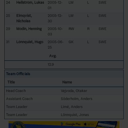
24
Hellström, Lukas
2005-12-
LW
L
SWE
01
25
Elmqvist,
2005-12-
LW
L
SWE
Nicholas
30
29
Modin, Henning
2005-10-
RW
R
SWE
03
31
Lönnquist, Hugo
2005-06-
GK
L
SWE
25
Avg.
12.9
Team Officials
Title
Name
Head Coach
Vejvoda, Otakar
Assistant Coach
Söderholm, Anders
Team Leader
Limé, Anders
Team Leader
Lönnquist, Jonas