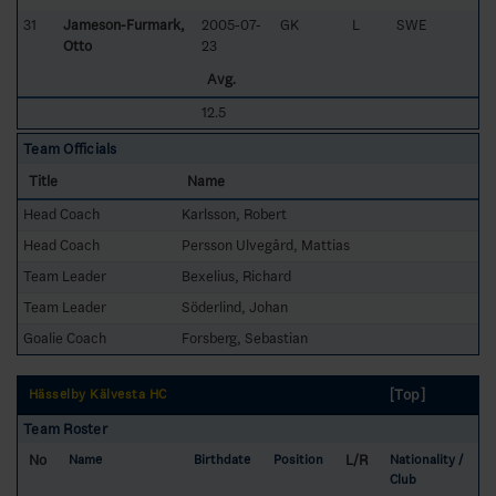
31
Jameson-Furmark,
2005-07-
GK
L
SWE
Otto
23
Avg.
12.5
Team Officials
Title
Name
Head Coach
Karlsson, Robert
Head Coach
Persson Ulvegård, Mattias
Team Leader
Bexelius, Richard
Team Leader
Söderlind, Johan
Goalie Coach
Forsberg, Sebastian
[Top]
Hässelby Kälvesta HC
Team Roster
No
L/R
Name
Birthdate
Position
Nationality /
Club