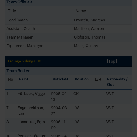
Team Officials
Title
Name
Head Coach
Franzén, Andreas
Assistant Coach
Madison, Warren
Team Manager
Olofsson, Thomas
Equipment Manager
Melin, Gustav
[Top]
Lidingö Vikings HC
Team Roster
No
L/R
Name
Birthdate
Position
Nationality /
Club
1
Hällback, Viggo
2005-02-
GK
L
SWE
10
7
Engelbrektson,
2004-08-
LW
L
SWE
Ivar
27
8
Lönnquist, Felix
2006-11-
LW
L
SWE
20
10
Persson, Walter
2005-04-
LW
L
SWE