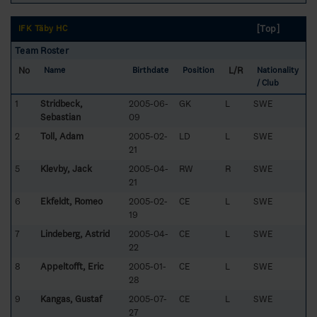
[Top]
IFK Täby HC
Team Roster
No
L/R
Name
Birthdate
Position
Nationality
/ Club
1
Stridbeck,
2005-06-
GK
L
SWE
Sebastian
09
2
Toll, Adam
2005-02-
LD
L
SWE
21
5
Klevby, Jack
2005-04-
RW
R
SWE
21
6
Ekfeldt, Romeo
2005-02-
CE
L
SWE
19
7
Lindeberg, Astrid
2005-04-
CE
L
SWE
22
8
Appeltofft, Eric
2005-01-
CE
L
SWE
28
9
Kangas, Gustaf
2005-07-
CE
L
SWE
27