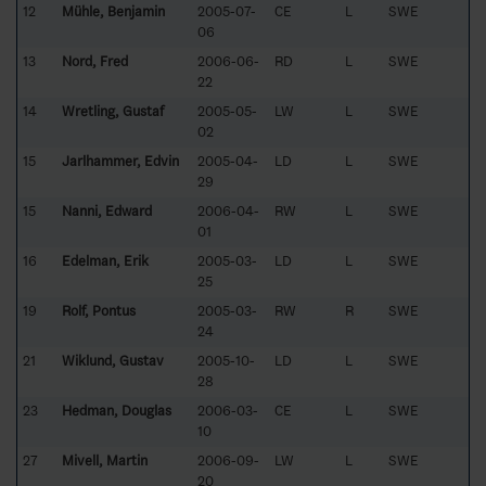
12
Mühle, Benjamin
2005-07-
CE
L
SWE
06
13
Nord, Fred
2006-06-
RD
L
SWE
22
14
Wretling, Gustaf
2005-05-
LW
L
SWE
02
15
Jarlhammer, Edvin
2005-04-
LD
L
SWE
29
15
Nanni, Edward
2006-04-
RW
L
SWE
01
16
Edelman, Erik
2005-03-
LD
L
SWE
25
19
Rolf, Pontus
2005-03-
RW
R
SWE
24
21
Wiklund, Gustav
2005-10-
LD
L
SWE
28
23
Hedman, Douglas
2006-03-
CE
L
SWE
10
27
Mivell, Martin
2006-09-
LW
L
SWE
20