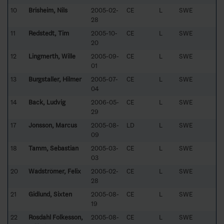
10
Brisheim, Nils
2005-02-
CE
L
SWE
28
11
Redstedt, Tim
2005-10-
CE
L
SWE
20
12
Lingmerth, Wille
2005-09-
CE
L
SWE
01
13
Burgstaller, Hilmer
2005-07-
CE
L
SWE
04
14
Back, Ludvig
2006-05-
CE
L
SWE
29
17
Jonsson, Marcus
2005-08-
LD
L
SWE
09
18
Tamm, Sebastian
2005-03-
CE
L
SWE
03
20
Wadströmer, Felix
2005-02-
CE
L
SWE
28
21
Gidlund, Sixten
2005-08-
CE
L
SWE
19
22
Rosdahl Folkesson,
2005-08-
CE
L
SWE