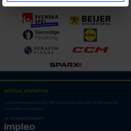
Ladda ner för IOS
OFFICIAL STATISTICS
stats.swehockey.se is the official statistics web site of the Swedish
Icehockey Association.
IN COOPERATION WITH: