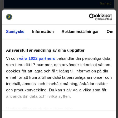
Games)
RK
GP
W
T
L
GD
TP
Team
1
Bålsta HC
14
14
0
0
97
42
2
Värmdö HC vit
14
9
3
2
34
30
Samtycke
Information
Reklaminställningar
Om
3
Visby-Roma HK
14
8
0
6
6
24
Ungdom
4
Saltsjöbadens IF
14
7
2
5
6
23
Ansvarsfull användning av dina uppgifter
5
Segeltorps IF
14
6
3
5
23
21
Vi och
våra 1022 partners
behandlar din personliga data,
6
Älta IF
14
5
0
9
-45
15
som t.ex. ditt IP-nummer, och använder teknologi såsom
cookies för att lagra och få tillgång till information på din
7
Järfälla HC
14
1
1
12
-42
4
enhet för att kunna tillhandahålla personliga annonser och
8
Sundbybergs
14
1
1
12
-79
4
innehåll, annons- och innehållsmätning, åskådarinsikter
IK/Kista HC
och produktutveckling. Du kan själv välja vilka som får
använda din data och i vilka syften.
Med din tillåtelse skulle vi även vilja:
Swehockey – Svenska Ishockeyförbundets officiella app
Samla in information om din geografiska plats som
Samtyckesval