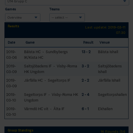
Games
Teams
Results
Last update: 2019-03-11
07:30
Date
Game
Result
Venue
2019-
Bålsta HC - Sundbybergs
13 - 2
Bålsta Ishall
03-06
IK/Kista HC
2019-
Saltsjöbadens IF - Visby-Roma
3 - 2
Saltsjöbadens
03-09
HK Ungdom
Ishall
2019-
Järfälla HC - Segeltorps IF
2 - 2
Järfälla Ishall
03-09
2019-
Segeltorps IF - Visby-Roma HK
2 - 4
Segeltorpshallen
03-10
Ungdom
2019-
Värmdö HC vit - Älta IF
6 - 1
Ekhallen
03-10
Group Standings
14 Rounds (56