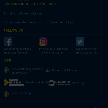
SVENSKA ISHOCKEYFÖRBUNDET
E-mail:
info@swehockey.se
E-mail:svenskhockey.tv:
support@svenskhockey.tv
FOLLOW US
Swehockeyse facebook
Swehockeyse Instagram
Swehockey twitter
Tre Kronor facebook
Tre Kronor instagram
Tre Kronor twitter
WEB
Svenska Ishockeyförbundet
Hockey Hall Of Fame
Hockeyboken
Svenskhockey.tv
Folkets Lag
Ladda ner vår app