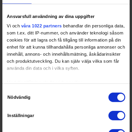
2026-08-15 15:30
Djurgårdens IF - Frölunda HC
Stångebro Ishall
2026-08-16 11:30
Frölunda HC - Brynäs IF
Stångebro Ishall
Ansvarsfull användning av dina uppgifter
2026-08-16 15:00
Linköping HC - Djurgårdens IF
Stångebro Ishall
Vi och
våra 1022 partners
behandlar din personliga data,
som t.ex. ditt IP-nummer, och använder teknologi såsom
cookies för att lagra och få tillgång till information på din
enhet för att kunna tillhandahålla personliga annonser och
Swehockey – Svenska Ishockeyförbundets officiella app
innehåll, annons- och innehållsmätning, åskådarinsikter
och produktutveckling. Du kan själv välja vilka som får
Swehockey ger dig tillgång till nyheter, livebevakning
använda din data och i vilka syften.
och statistik för samtliga ishockeyserier som spelas i
Sverige. Du kan följa dina favoritserier och lägga upp
Med din tillåtelse skulle vi även vilja:
egna favoritlag i appen. För dina favoritlag kan du
sedan välja att få pushnotiser när laget gör mål, i
Samla in information om din geografiska plats som
Samtyckesval
Nödvändig
periodpaus m.m.
kan ha en noggrannhet på upp till flera meter
Identifiera din enhet genom att aktivt skanna den för
Swehockey ger dig:
specifika kännetecken (fingeravtryck)
Inställningar
Ta reda på mer om hur dina personliga uppgifter
De senaste hockeynyheterna ifrån Svenska
behandlas och ställ in dina preferenser i
detaljsektionen
.
Ishockeyförbundet