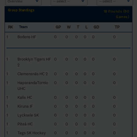
Group Standings
18 Rounds (90
Games)
RK
GP
W
T
L
GD
TP
Team
1
Bodens HF
0
0
0
0
0
0
1
Brooklyn Tigers HF
0
0
0
0
0
0
2
1
Clemensnäs HC 2
0
0
0
0
0
0
1
HaparandaTornio
0
0
0
0
0
0
UHC
1
Kalix HC
0
0
0
0
0
0
1
Kiruna IF
0
0
0
0
0
0
1
Lycksele SK
0
0
0
0
0
0
1
Piteå HC
0
0
0
0
0
0
1
Tegs SK Hockey
0
0
0
0
0
0