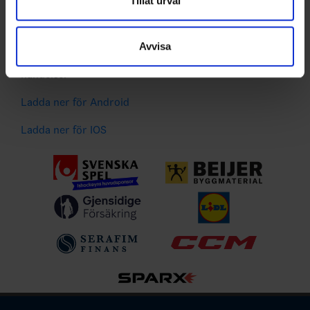
Tillåt urval
Liverapportering
information som du har tillhandahållit eller som de har
Resultat och statistik för samtliga serier
samlat in när du har använt deras tjänster.
Spelarstatistik
Avvisa
Följ ditt favoritlag och få pushnotiser vid viktiga
händelser
Ladda ner för Android
Ladda ner för IOS