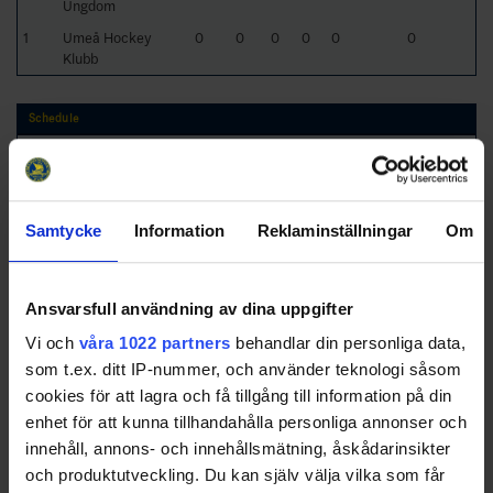
Ungdom
1
Umeå Hockey
0
0
0
0
0
0
Klubb
Schedule
Date
Game
Venue
2026-09-
Lycksele SK - Umeå Hockey Klubb
Swoosh Arena
24 00:00
Samtycke
Information
Reklaminställningar
Om
2026-09-
Bodens HF - Clemensnäs HC 2
HIVE Arena
24 00:00
2026-09-
HaparandaTornio UHC - Piteå HC
Norra Finans
Ansvarsfull användning av dina uppgifter
24 00:00
Arena
Vi och
våra 1022 partners
behandlar din personliga data,
2026-09-
Kalix HC - Brooklyn Tigers HF 2
PART Arena
24 00:00
som t.ex. ditt IP-nummer, och använder teknologi såsom
cookies för att lagra och få tillgång till information på din
2026-09-
Piteå HC - Umeå Hockey Klubb
Isstadion LF
26 00:00
Arena
enhet för att kunna tillhandahålla personliga annonser och
innehåll, annons- och innehållsmätning, åskådarinsikter
2026-09-
Lycksele SK - Kiruna IF
Swoosh Arena
26 00:00
och produktutveckling. Du kan själv välja vilka som får