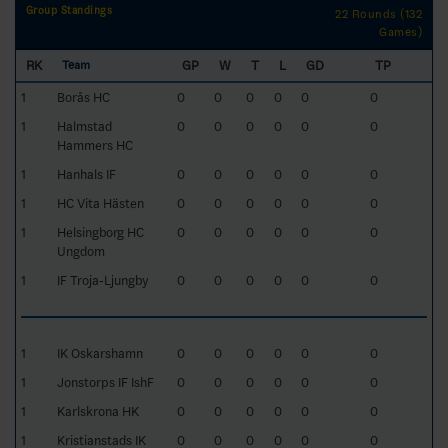
Group Standings
22 Rounds (132
Games)
RK
GP
W
T
L
GD
TP
Team
1
Borås HC
0
0
0
0
0
0
1
Halmstad
0
0
0
0
0
0
Hammers HC
1
Hanhals IF
0
0
0
0
0
0
1
HC Vita Hästen
0
0
0
0
0
0
1
Helsingborg HC
0
0
0
0
0
0
Ungdom
1
IF Troja-Ljungby
0
0
0
0
0
0
1
IK Oskarshamn
0
0
0
0
0
0
1
Jonstorps IF IshF
0
0
0
0
0
0
1
Karlskrona HK
0
0
0
0
0
0
1
Kristianstads IK
0
0
0
0
0
0