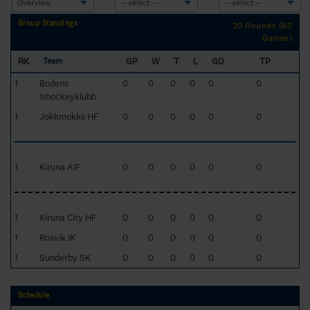
Group Standings
20 Rounds (60
Games)
RK
GP
W
T
L
GD
TP
Team
1
Bodens
0
0
0
0
0
0
Ishockeyklubb
1
Jokkmokks HF
0
0
0
0
0
0
1
Kiruna AIF
0
0
0
0
0
0
1
Kiruna City HF
0
0
0
0
0
0
1
Rosvik IK
0
0
0
0
0
0
1
Sunderby SK
0
0
0
0
0
0
Schedule