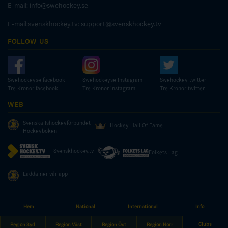
E-mail:
info@swehockey.se
E-mail:svenskhockey.tv:
support@svenskhockey.tv
FOLLOW US
Swehockeyse facebook
Swehockeyse Instagram
Swehockey twitter
Tre Kronor facebook
Tre Kronor instagram
Tre Kronor twitter
WEB
Svenska Ishockeyförbundet
Hockey Hall Of Fame
Hockeyboken
Svenskhockey.tv
Folkets Lag
Ladda ner vår app
Hem
National
International
Info
© COPYRIGHT SWEDISH ICE HOCKEY ASSOCIATION
Clubs
Region Syd
Region Väst
Region Öst
Region Norr