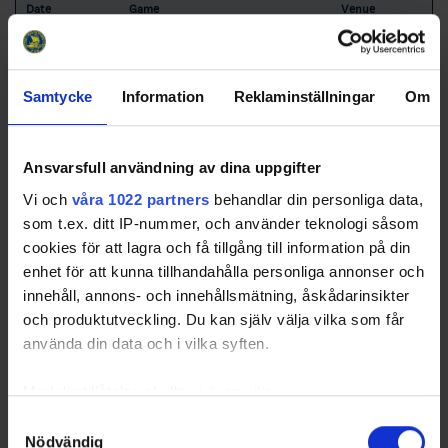
Date
Game
Venue
2026-10-
Rosvik IK - Sunderby SK
Hala Hallen
06 00:00
2026-10-
Kiruna AIF - Kiruna City HF
Lombiahallen
Samtycke
Information
Reklaminställningar
Om
06 00:00
2026-10-
Jokkmokks HF - Bodens
Norrskenets
06 00:00
Ishockeyklubb
Ishall
Ansvarsfull användning av dina uppgifter
2026-10-
Bodens Ishockeyklubb - Rosvik IK
HIVE Arena
Vi och
våra 1022 partners
behandlar din personliga data,
09 00:00
som t.ex. ditt IP-nummer, och använder teknologi såsom
2026-10-
Kiruna AIF - Jokkmokks HF
Lombiahallen
cookies för att lagra och få tillgång till information på din
10 00:00
enhet för att kunna tillhandahålla personliga annonser och
2026-10-
Sunderby SK - Kiruna City HF
Sunderby Ishall
innehåll, annons- och innehållsmätning, åskådarinsikter
10 00:00
och produktutveckling. Du kan själv välja vilka som får
använda din data och i vilka syften.
Med din tillåtelse skulle vi även vilja:
Swehockey – Svenska Ishockeyförbundets officiella app
Samla in information om din geografiska plats som
Samtyckesval
Swehockey ger dig tillgång till nyheter, livebevakning
Nödvändig
kan ha en noggrannhet på upp till flera meter