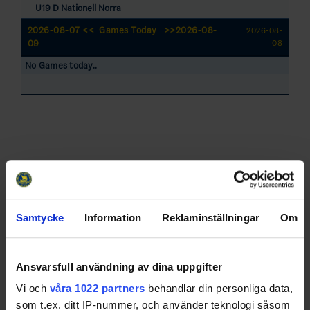
U19 D Nationell Norra
2026-08-07 <<
Games Today
>>2026-08-
2026-08-
09
08
No Games today..
Samtycke
Information
Reklaminställningar
Om
Swehockey – Svenska Ishockeyförbundets officiella app
Ansvarsfull användning av dina uppgifter
Vi och
våra 1022 partners
behandlar din personliga data,
Swehockey ger dig tillgång till nyheter, livebevakning
som t.ex. ditt IP-nummer, och använder teknologi såsom
och statistik för samtliga ishockeyserier som spelas i