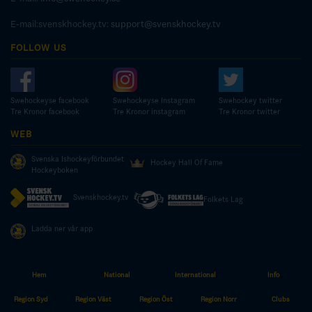
E-mail:svenskhockey.tv:
support@svenskhockey.tv
FOLLOW US
Swehockeyse facebook
Swehockeyse Instagram
Swehockey twitter
Tre Kronor facebook
Tre Kronor instagram
Tre Kronor twitter
WEB
Svenska Ishockeyförbundet
Hockey Hall Of Fame
Hockeyboken
Svenskhockey.tv
Folkets Lag
Ladda ner vår app
Hem
National
International
Info
© COPYRIGHT SWEDISH ICE HOCKEY ASSOCIATION
Region Syd
Region Väst
Region Öst
Region Norr
Clubs