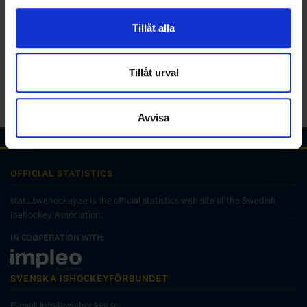
för sociala medier och analysera vår trafik. Vi
vidarebefordrar även sådana identifierare och annan
Tillåt alla
information från din enhet till de sociala medier och
annons- och analysföretag som vi samarbetar med.
Dessa kan i sin tur kombinera informationen med annan
Tillåt urval
information som du har tillhandahållit eller som de har
samlat in när du har använt deras tjänster.
Avvisa
OFFICIAL STATISTICS
stats.swehockey.se is the official statistics web site of the Swedish
Icehockey Association.
IN COOPERATION WITH:
SVENSKA ISHOCKEYFÖRBUNDET
E-mail:
info@swehockey.se