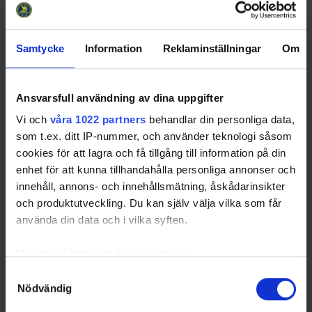
2
IF Björklöven
12
10
1
1
72
31
3
Luleå HF 2
12
5
4
3
25
21
Samtycke
Information
Reklaminställningar
Om
4
IF Sundsvall
12
6
1
5
16
20
Hockey
Ansvarsfull användning av dina uppgifter
5
Skellefteå AIK 2
12
4
2
6
15
15
Vi och
våra 1022 partners
behandlar din personliga data,
6
Timrå IK
12
1
1
10
-70
4
som t.ex. ditt IP-nummer, och använder teknologi såsom
7
Brunflo IK
12
0
1
11
-173
2
cookies för att lagra och få tillgång till information på din
enhet för att kunna tillhandahålla personliga annonser och
innehåll, annons- och innehållsmätning, åskådarinsikter
och produktutveckling. Du kan själv välja vilka som får
använda din data och i vilka syften.
Swehockey – Svenska Ishockeyförbundets officiella app
Med din tillåtelse skulle vi även vilja:
Swehockey ger dig tillgång till nyheter, livebevakning
Samla in information om din geografiska plats som
Samtyckesval
och statistik för samtliga ishockeyserier som spelas i
Nödvändig
kan ha en noggrannhet på upp till flera meter
Sverige. Du kan följa dina favoritserier och lägga upp
Identifiera din enhet genom att aktivt skanna den för