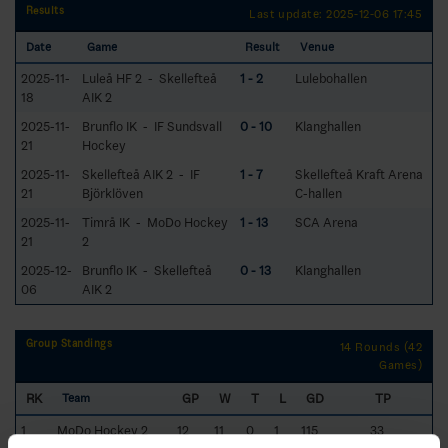
Results
Last update: 2025-12-06 17:45
Date
Game
Result
Venue
2025-11-
Luleå HF 2 - Skellefteå
1 - 2
Lulebohallen
18
AIK 2
2025-11-
Brunflo IK - IF Sundsvall
0 - 10
Klanghallen
21
Hockey
2025-11-
Skellefteå AIK 2 - IF
1 - 7
Skellefteå Kraft Arena
21
Björklöven
C-hallen
2025-11-
Timrå IK - MoDo Hockey
1 - 13
SCA Arena
21
2
2025-12-
Brunflo IK - Skellefteå
0 - 13
Klanghallen
06
AIK 2
Group Standings
14 Rounds (42
Games)
RK
GP
W
T
L
GD
TP
Team
1
MoDo Hockey 2
12
11
0
1
115
33