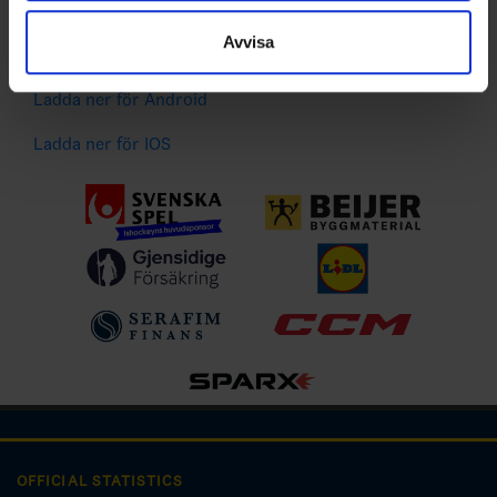
Spelarstatistik
samlat in när du har använt deras tjänster.
Följ ditt favoritlag och få pushnotiser vid viktiga
Avvisa
händelser
Ladda ner för Android
Ladda ner för IOS
OFFICIAL STATISTICS