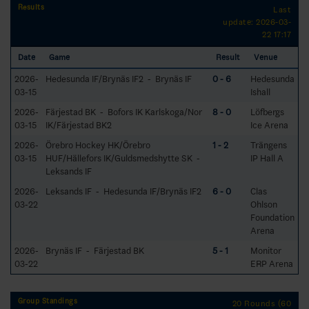
Results
Last
update: 2026-03-
22 17:17
Date
Game
Result
Venue
2026-
Hedesunda IF/Brynäs IF2 - Brynäs IF
0 - 6
Hedesunda
03-15
Ishall
2026-
Färjestad BK - Bofors IK Karlskoga/Nor
8 - 0
Löfbergs
03-15
IK/Färjestad BK2
Ice Arena
2026-
Örebro Hockey HK/Örebro
1 - 2
Trängens
03-15
HUF/Hällefors IK/Guldsmedshytte SK -
IP Hall A
Leksands IF
2026-
Leksands IF - Hedesunda IF/Brynäs IF2
6 - 0
Clas
03-22
Ohlson
Foundation
Arena
2026-
Brynäs IF - Färjestad BK
5 - 1
Monitor
03-22
ERP Arena
Group Standings
20 Rounds (60