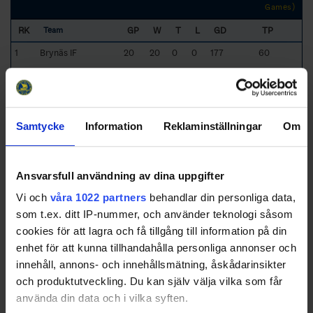
Games)
RK
GP
W
T
L
GD
TP
Team
1
Brynäs IF
20
20
0
0
177
60
2
Leksands IF
20
14
0
6
36
42
3
Färjestad BK
20
12
2
6
26
40
Samtycke
Information
Reklaminställningar
Om
4
Hedesunda
20
6
2
12
-53
20
Ansvarsfull användning av dina uppgifter
IF/Brynäs IF2
Vi och
våra 1022 partners
behandlar din personliga data,
5
Bofors IK
20
4
2
14
-51
15
som t.ex. ditt IP-nummer, och använder teknologi såsom
Karlskoga/Nor
cookies för att lagra och få tillgång till information på din
IK/Färjestad BK2
enhet för att kunna tillhandahålla personliga annonser och
6
Örebro Hockey
20
1
0
19
-135
3
innehåll, annons- och innehållsmätning, åskådarinsikter
HK/Örebro
och produktutveckling. Du kan själv välja vilka som får
HUF/Hällefors
IK/Guldsmedshytte
använda din data och i vilka syften.
SK