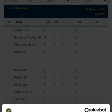
Group Standings
18 Rounds (72
Games)
RK
GP
W
T
L
GD
TP
Team
1
Bodens HF
0
0
0
0
0
0
1
Brooklyn Tigers HF
0
0
0
0
0
0
1
Clemensnäs HC
0
0
0
0
0
0
1
Kalix HC
0
0
0
0
0
0
1
Kiruna IF
0
0
0
0
0
0
1
Piteå HC
0
0
0
0
0
0
1
SK Lejon
0
0
0
0
0
0
1
Sunderby SK
0
0
0
0
0
0
1
Vännäs HC
0
0
0
0
0
0