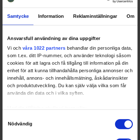
Schedule
Date
Game
Venue
Samtycke
Information
Reklaminställningar
Om
2026-09-
Piteå HC - Kalix HC
Isstadion LF
30 00:00
Arena
2026-09-
Sunderby SK - Bodens HF
Sunderby Ishall
Ansvarsfull användning av dina uppgifter
30 00:00
Vi och
våra 1022 partners
behandlar din personliga data,
2026-09-
Brooklyn Tigers HF - SK
Lulebohallen
som t.ex. ditt IP-nummer, och använder teknologi såsom
30 00:00
Lejon
cookies för att lagra och få tillgång till information på din
2026-10-02 00:00
Kalix HC - Sunderby SK
PART Arena
enhet för att kunna tillhandahålla personliga annonser och
innehåll, annons- och innehållsmätning, åskådarinsikter
och produktutveckling. Du kan själv välja vilka som får
använda din data och i vilka syften.
Swehockey – Svenska Ishockeyförbundets officiella app
Swehockey ger dig tillgång till nyheter, livebevakning
Med din tillåtelse skulle vi även vilja:
och statistik för samtliga ishockeyserier som spelas i
Samla in information om din geografiska plats som
Samtyckesval
Sverige. Du kan följa dina favoritserier och lägga upp
Nödvändig
kan ha en noggrannhet på upp till flera meter
egna favoritlag i appen. För dina favoritlag kan du
Identifiera din enhet genom att aktivt skanna den för
sedan välja att få pushnotiser när laget gör mål, i
specifika kännetecken (fingeravtryck)