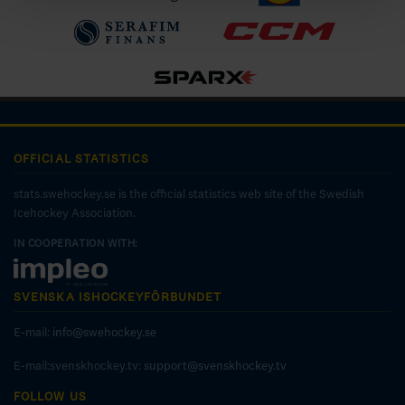
OFFICIAL STATISTICS
stats.swehockey.se is the official statistics web site of the Swedish
Icehockey Association.
IN COOPERATION WITH:
SVENSKA ISHOCKEYFÖRBUNDET
E-mail:
info@swehockey.se
E-mail:svenskhockey.tv:
support@svenskhockey.tv
FOLLOW US