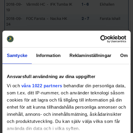
2018-09-
Värmdö HC - IFK Tumba IK
1 - 6
Ekhallen
19
2018-09-
FOC Farsta - Nacka HK
2 - 7
Farsta Ishall
24
2018-09-
Nacka HK - Värmdö HC
3 - 8
Nacka Ishall
26
2018-09-
Haninge Anchors HC - IFK
4 - 0
Torvalla Ishall
30
Tumba IK
Samtycke
Information
Reklaminställningar
Om
Group Standings
5 Rounds (10
Games)
Ansvarsfull användning av dina uppgifter
RK
GP
W
T
L
GD
TP
Team
Vi och
våra 1022 partners
behandlar din personliga data,
som t.ex. ditt IP-nummer, och använder teknologi såsom
1
Haninge Anchors
4
4
0
0
23
12
cookies för att lagra och få tillgång till information på din
HC
enhet för att kunna tillhandahålla personliga annonser och
2
IFK Tumba IK
4
3
0
1
14
9
innehåll, annons- och innehållsmätning, åskådarinsikter
3
Värmdö HC
4
2
0
2
-7
6
och produktutveckling. Du kan själv välja vilka som får
4
Nacka HK
4
1
0
3
-14
3
använda din data och i vilka syften.