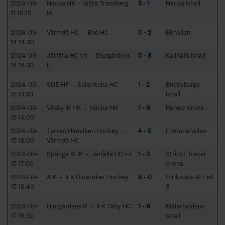
2024-09-
Nacka HK - Göta Traneberg
5 - 1
Nacka Ishall
11 18:15
IK
2024-09-
Värmdö HC - Boo HC
0 - 2
Ekhallen
14 14:30
2024-09-
Järfälla HC vit - Djurgårdens
0 - 8
Kallhälls Ishall
14 14:30
IF
2024-09-
SDE HF - Sollentuna HC
1 - 2
Enebybergs
15 13:30
Ishall
2024-09-
Väsby IK HK - Nacka HK
1 - 9
Renew Arena
15 14:00
2024-09-
Tyresö Hanviken Hockey -
4 - 5
Fontanahallen
15 18:00
Värmdö HC
2024-09-
Spånga IS IK - Järfälla HC vit
1 - 3
Stricct Travel
15 17:00
Arena
2024-09-
AIK - IFK Österåker Hockey
8 - 0
Ulriksdals IP Hall
15 16:40
3
2024-09-
Djurgårdens IF - IFK Täby HC
1 - 6
Mälarhöjdens
17 19:30
Ishall