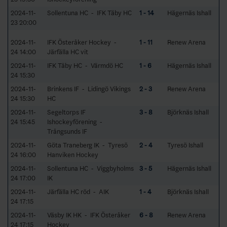
2024-11-
Sollentuna HC - IFK Täby HC
1 - 14
Hägernäs Ishall
23 20:00
2024-11-
IFK Österåker Hockey -
1 - 11
Renew Arena
24 14:00
Järfälla HC vit
2024-11-
IFK Täby HC - Värmdö HC
1 - 6
Hägernäs Ishall
24 15:30
2024-11-
Brinkens IF - Lidingö Vikings
2 - 3
Renew Arena
24 15:30
HC
2024-11-
Segeltorps IF
3 - 8
Björknäs Ishall
24 15:45
Ishockeyförening -
Trångsunds IF
2024-11-
Göta Traneberg IK - Tyresö
2 - 4
Tyresö Ishall
24 16:00
Hanviken Hockey
2024-11-
Sollentuna HC - Viggbyholms
3 - 5
Hägernäs Ishall
24 17:00
IK
2024-11-
Järfälla HC röd - AIK
1 - 4
Björknäs Ishall
24 17:15
2024-11-
Väsby IK HK - IFK Österåker
6 - 8
Renew Arena
24 17:15
Hockey