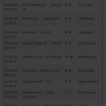
2024-09-
Göta Traneberg IK - Väsby IK
5 - 2
HCL Arena
18 20:00
HK
2024-09-
IFK Täby HC - Spånga IS IK
5 - 1
Tibble Ishall
19 18:00
2024-09-
Brinkens IF - Boo HC
3 - 4
Lejonhallen
22 18:00
2024-09-
Lidingö Vikings HC - SDE HF
1 - 2
Exakt Arena
22 12:00
2024-09-
Järfälla HC vit - IFK Täby HC
2 - 10
Kallhälls Ishall
23 18:30
2024-09-
Nacka HK - Järfälla HC röd
4 - 8
Nacka Ishall
24 18:30
2024-09-
Viggbyholms IK - AIK
2 - 1
Hägernäs Ishall
24 19:30
2024-09-
Sollentuna HC - Lidingö
1 - 1
Exakt Arena
24 19:30
Vikings HC