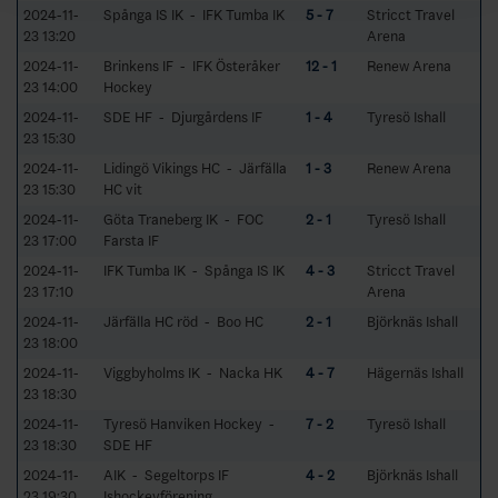
2024-11-
Spånga IS IK - IFK Tumba IK
5 - 7
Stricct Travel
23 13:20
Arena
2024-11-
Brinkens IF - IFK Österåker
12 - 1
Renew Arena
23 14:00
Hockey
2024-11-
SDE HF - Djurgårdens IF
1 - 4
Tyresö Ishall
23 15:30
2024-11-
Lidingö Vikings HC - Järfälla
1 - 3
Renew Arena
23 15:30
HC vit
2024-11-
Göta Traneberg IK - FOC
2 - 1
Tyresö Ishall
23 17:00
Farsta IF
2024-11-
IFK Tumba IK - Spånga IS IK
4 - 3
Stricct Travel
23 17:10
Arena
2024-11-
Järfälla HC röd - Boo HC
2 - 1
Björknäs Ishall
23 18:00
2024-11-
Viggbyholms IK - Nacka HK
4 - 7
Hägernäs Ishall
23 18:30
2024-11-
Tyresö Hanviken Hockey -
7 - 2
Tyresö Ishall
23 18:30
SDE HF
2024-11-
AIK - Segeltorps IF
4 - 2
Björknäs Ishall
23 19:30
Ishockeyförening