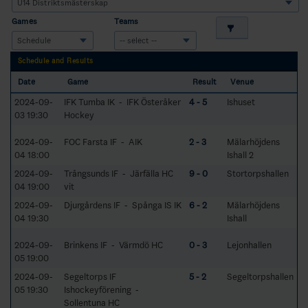
Games
Teams
Schedule and Results
Date
Game
Result
Venue
2024-09-
IFK Tumba IK - IFK Österåker
4 - 5
Ishuset
03 19:30
Hockey
2024-09-
FOC Farsta IF - AIK
2 - 3
Mälarhöjdens
04 18:00
Ishall 2
2024-09-
Trångsunds IF - Järfälla HC
9 - 0
Stortorpshallen
04 19:00
vit
2024-09-
Djurgårdens IF - Spånga IS IK
6 - 2
Mälarhöjdens
04 19:30
Ishall
2024-09-
Brinkens IF - Värmdö HC
0 - 3
Lejonhallen
05 19:00
2024-09-
Segeltorps IF
5 - 2
Segeltorpshallen
05 19:30
Ishockeyförening -
Sollentuna HC