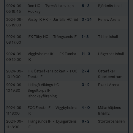
2024-09-
Boo HC - Tyresö Hanviken
6 - 3
Björknäs Ishall
05 19:45
Hockey
2024-09-
Väsby IK HK - Järfälla HC röd
0 - 24
Renew Arena
05 19:00
2024-09-
IFK Täby HC - Trångsunds IF
1 - 3
Tibble Ishall
08 17:00
2024-09-
Viggbyholms IK - IFK Tumba
11 - 3
Hägernäs Ishall
09 19:00
IK
2024-09-
IFK Österåker Hockey - FOC
2 - 4
Österåker
10 19:00
Farsta IF
Sportcentrum
2024-09-
Lidingö Vikings HC -
0 - 2
Exakt Arena
10 19:30
Segeltorps IF
Ishockeyförening
2024-09-
FOC Farsta IF - Viggbyholms
4 - 0
Mälarhöjdens
11 18:00
IK
Ishall 2
2024-09-
Trångsunds IF - Djurgårdens
6 - 2
Stortorpshallen
11 18:30
IF