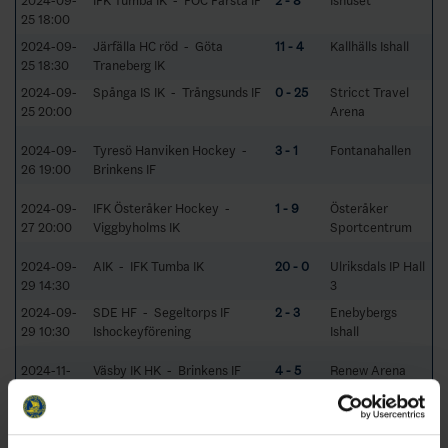
2024-09-
IFK Tumba IK - FOC Farsta IF
2 - 8
Ishuset
25 18:00
2024-09-
Järfälla HC röd - Göta
11 - 4
Kallhälls Ishall
25 18:30
Traneberg IK
2024-09-
Spånga IS IK - Trångsunds IF
0 - 25
Stricct Travel
25 20:00
Arena
2024-09-
Tyresö Hanviken Hockey -
3 - 1
Fontanahallen
26 19:00
Brinkens IF
2024-09-
IFK Österåker Hockey -
1 - 9
Österåker
27 20:00
Viggbyholms IK
Sportcentrum
2024-09-
AIK - IFK Tumba IK
20 - 0
Ulriksdals IP Hall
29 14:30
3
2024-09-
SDE HF - Segeltorps IF
2 - 3
Enebybergs
29 10:30
Ishockeyförening
Ishall
2024-11-
Väsby IK HK - Brinkens IF
4 - 5
Renew Arena
18 18:45
2024-11-
Järfälla HC vit - Brinkens IF
0 - 1
Renew Arena
19 18:30