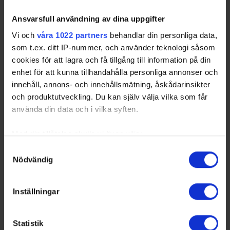
02-26
Ansvarsfull användning av dina uppgifter
Vi och
våra 1022 partners
behandlar din personliga data,
som t.ex. ditt IP-nummer, och använder teknologi såsom
cookies för att lagra och få tillgång till information på din
Swehockey – Svenska Ishockeyförbundets officiella app
enhet för att kunna tillhandahålla personliga annonser och
innehåll, annons- och innehållsmätning, åskådarinsikter
Swehockey ger dig tillgång till nyheter, livebevakning
och produktutveckling. Du kan själv välja vilka som får
och statistik för samtliga ishockeyserier som spelas i
använda din data och i vilka syften.
Sverige. Du kan följa dina favoritserier och lägga upp
egna favoritlag i appen. För dina favoritlag kan du
Med din tillåtelse skulle vi även vilja:
sedan välja att få pushnotiser när laget gör mål, i
Samla in information om din geografiska plats som
Samtyckesval
periodpaus m.m.
Nödvändig
kan ha en noggrannhet på upp till flera meter
Swehockey ger dig:
Identifiera din enhet genom att aktivt skanna den för
specifika kännetecken (fingeravtryck)
De senaste hockeynyheterna ifrån Svenska
Inställningar
Ta reda på mer om hur dina personliga uppgifter
Ishockeyförbundet
behandlas och ställ in dina preferenser i
detaljsektionen
.
Liverapportering
Statistik
Du kan ändra eller dra tillbaka ditt samtycke när som
Resultat och statistik för samtliga serier