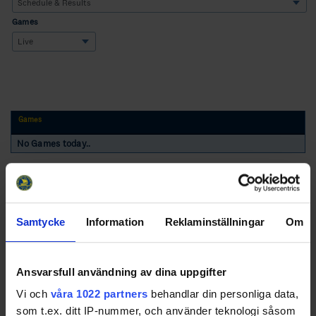
Games
Games
No Games today..
Samtycke
Information
Reklaminställningar
Om
Swehockey – Svenska Ishockeyförbundets officiella app
Ansvarsfull användning av dina uppgifter
Vi och
våra 1022 partners
behandlar din personliga data,
Swehockey ger dig tillgång till nyheter, livebevakning
som t.ex. ditt IP-nummer, och använder teknologi såsom
och statistik för samtliga ishockeyserier som spelas i