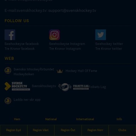
E-mail:svenskhockey.tv:
support@svenskhockey.tv
FOLLOW US
Swehockeyse facebook
Swehockeyse Instagram
Swehockey twitter
Tre Kronor facebook
Tre Kronor instagram
Tre Kronor twitter
WEB
Svenska Ishockeyförbundet
Hockey Hall Of Fame
Hockeyboken
Svenskhockey.tv
Folkets Lag
Ladda ner vår app
Hem
National
International
Info
© COPYRIGHT SWEDISH ICE HOCKEY ASSOCIATION
Region Syd
Region Väst
Region Öst
Region Norr
Clubs