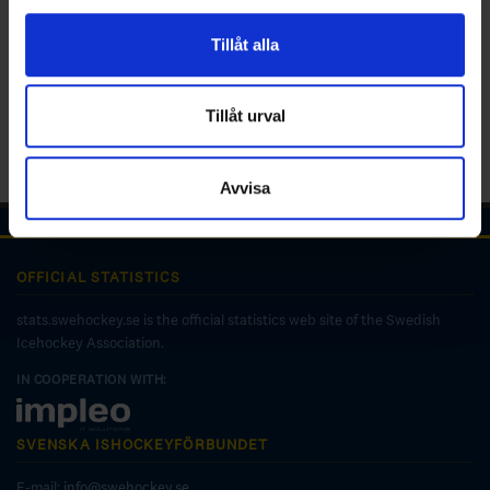
för sociala medier och analysera vår trafik. Vi
vidarebefordrar även sådana identifierare och annan
Tillåt alla
information från din enhet till de sociala medier och
annons- och analysföretag som vi samarbetar med.
Dessa kan i sin tur kombinera informationen med annan
Tillåt urval
information som du har tillhandahållit eller som de har
samlat in när du har använt deras tjänster.
Avvisa
OFFICIAL STATISTICS
stats.swehockey.se is the official statistics web site of the Swedish
Icehockey Association.
IN COOPERATION WITH:
SVENSKA ISHOCKEYFÖRBUNDET
E-mail:
info@swehockey.se