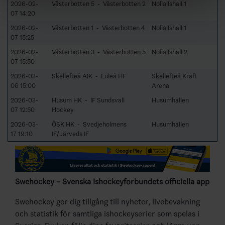
2026-02-
Västerbotten 5 - Västerbotten 2
Nolia Ishall 1
07 14:20
2026-02-
Västerbotten 1 - Västerbotten 4
Nolia Ishall 1
07 15:25
2026-02-
Västerbotten 3 - Västerbotten 5
Nolia Ishall 2
07 15:50
2026-03-
Skellefteå AIK - Luleå HF
Skellefteå Kraft
06 15:00
Arena
2026-03-
Husum HK - IF Sundsvall
Husumhallen
07 12:50
Hockey
2026-03-
ÖSK HK - Svedjeholmens
Husumhallen
17 19:10
IF/Järveds IF
Swehockey – Svenska Ishockeyförbundets officiella app
Swehockey ger dig tillgång till nyheter, livebevakning
och statistik för samtliga ishockeyserier som spelas i