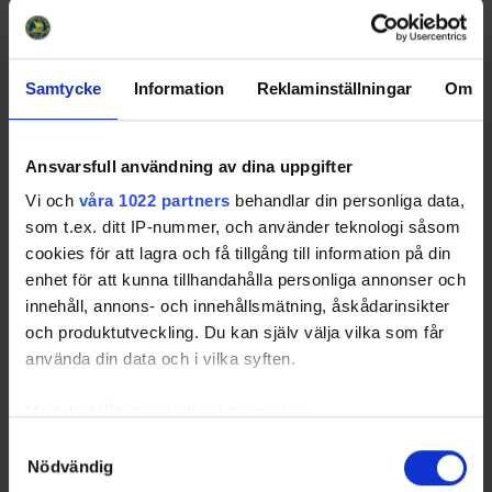
20 11:15
2025-09-
Kiruna IF Ungdom -
Matojärvi
20 16:00
Malmbergets AIF
Samtycke
Information
Reklaminställningar
Om
2025-09-
Tegs SK Hockey Ungdom -
Visionite Arena B-hall
21 12:25
Lycksele SK
2025-09-
Njurunda SK - Svedjeholmens
Modin & Zetterberg
Ansvarsfull användning av dina uppgifter
21 12:00
IF/Järveds IF
Hallen
Vi och
våra 1022 partners
behandlar din personliga data,
2025-09-
Clemensnäs HC -
Swoosh Arena
27 12:00
Svedjeholmens IF/Järveds IF
som t.ex. ditt IP-nummer, och använder teknologi såsom
cookies för att lagra och få tillgång till information på din
2025-09-
IF Björklöven - ÖSK HK
Nolia Ishall 1
27 13:40
enhet för att kunna tillhandahålla personliga annonser och
innehåll, annons- och innehållsmätning, åskådarinsikter
2025-09-
IF Björklöven - ÖSK HK
Nolia Ishall 1
27 16:40
och produktutveckling. Du kan själv välja vilka som får
använda din data och i vilka syften.
2025-09-
Lycksele SK - Svedjeholmens
Swoosh Arena
27 14:00
IF/Järveds IF
Med din tillåtelse skulle vi även vilja:
2025-09-
Kovlands IshF - IF Sundsvall
FD Maskin Arena
28 13:15
Hockey
Samla in information om din geografiska plats som
Samtyckesval
2025-09-
Brooklyn Tigers UHF - Piteå HC
Lulebohallen
Nödvändig
kan ha en noggrannhet på upp till flera meter
28 17:15