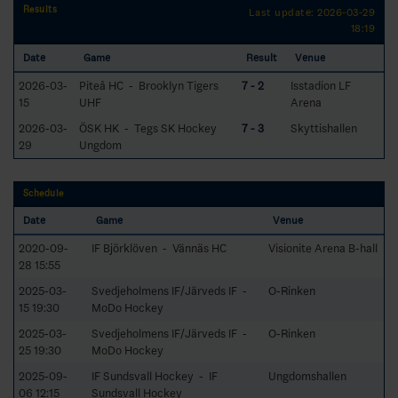
Results
Last update: 2026-03-29
18:19
Date
Game
Result
Venue
2026-03-
Piteå HC - Brooklyn Tigers
7 - 2
Isstadion LF
15
UHF
Arena
2026-03-
ÖSK HK - Tegs SK Hockey
7 - 3
Skyttishallen
29
Ungdom
Schedule
Date
Game
Venue
2020-09-
IF Björklöven - Vännäs HC
Visionite Arena B-hall
28 15:55
2025-03-
Svedjeholmens IF/Järveds IF -
O-Rinken
15 19:30
MoDo Hockey
2025-03-
Svedjeholmens IF/Järveds IF -
O-Rinken
25 19:30
MoDo Hockey
2025-09-
IF Sundsvall Hockey - IF
Ungdomshallen
06 12:15
Sundsvall Hockey