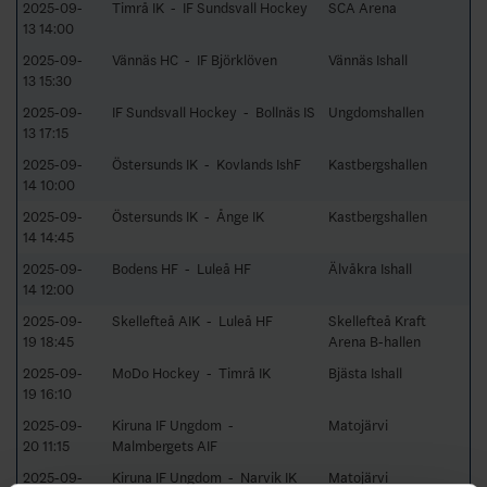
2025-09-
Timrå IK - IF Sundsvall Hockey
SCA Arena
13 14:00
2025-09-
Vännäs HC - IF Björklöven
Vännäs Ishall
13 15:30
2025-09-
IF Sundsvall Hockey - Bollnäs IS
Ungdomshallen
13 17:15
2025-09-
Östersunds IK - Kovlands IshF
Kastbergshallen
14 10:00
2025-09-
Östersunds IK - Ånge IK
Kastbergshallen
14 14:45
2025-09-
Bodens HF - Luleå HF
Älvåkra Ishall
14 12:00
2025-09-
Skellefteå AIK - Luleå HF
Skellefteå Kraft
19 18:45
Arena B-hallen
2025-09-
MoDo Hockey - Timrå IK
Bjästa Ishall
19 16:10
2025-09-
Kiruna IF Ungdom -
Matojärvi
20 11:15
Malmbergets AIF
2025-09-
Kiruna IF Ungdom - Narvik IK
Matojärvi