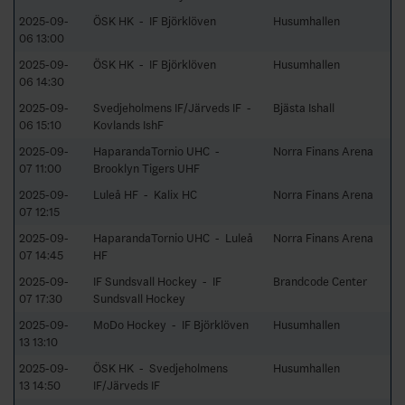
2025-09-
ÖSK HK - IF Björklöven
Husumhallen
06 13:00
2025-09-
ÖSK HK - IF Björklöven
Husumhallen
06 14:30
2025-09-
Svedjeholmens IF/Järveds IF -
Bjästa Ishall
06 15:10
Kovlands IshF
2025-09-
HaparandaTornio UHC -
Norra Finans Arena
07 11:00
Brooklyn Tigers UHF
2025-09-
Luleå HF - Kalix HC
Norra Finans Arena
07 12:15
2025-09-
HaparandaTornio UHC - Luleå
Norra Finans Arena
07 14:45
HF
2025-09-
IF Sundsvall Hockey - IF
Brandcode Center
07 17:30
Sundsvall Hockey
2025-09-
MoDo Hockey - IF Björklöven
Husumhallen
13 13:10
2025-09-
ÖSK HK - Svedjeholmens
Husumhallen
13 14:50
IF/Järveds IF