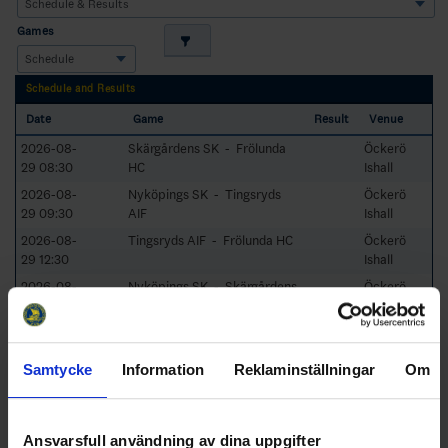
Games
Schedule and Results
Date
Game
Result
Venue
2026-08-
Skärgårdens SK - Frölunda
Öckerö
29 08:30
HC
Ishall
2026-08-
Nyköpings SK - Tingsryds
Öckerö
29 09:30
AIF
Ishall
2026-08-
Tingsryds AIF - Frölunda HC
Öckerö
29 12:30
Ishall
2026-08-
Nyköpings SK - Skärgårdens
Öckerö
29 13:30
SK
Ishall
2026-08-
Frölunda HC - Nyköpings SK
Öckerö
29 16:45
Ishall
Samtycke
Information
Reklaminställningar
Om
2026-08-
Skärgårdens SK - Tingsryds
Öckerö
29 17:45
AIF
Ishall
Ansvarsfull användning av dina uppgifter