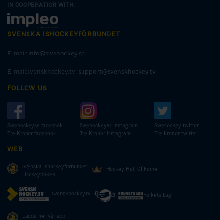
IN COOPERATION WITH:
SVENSKA ISHOCKEYFÖRBUNDET
E-mail:
info@swehockey.se
E-mail:svenskhockey.tv:
support@svenskhockey.tv
FOLLOW US
Swehockeyse facebook
Swehockeyse Instagram
Swehockey twitter
Tre Kronor facebook
Tre Kronor instagram
Tre Kronor twitter
WEB
Svenska Ishockeyförbundet
Hockey Hall Of Fame
Hockeyboken
Svenskhockey.tv
Folkets Lag
Ladda ner vår app