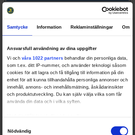
2
Pajala HC
16
12
0
4
58
36
3
Hertsörinken IF
16
11
1
4
27
34
Samtycke
Information
Reklaminställningar
Om
4
IF Kalix Hockey
16
10
1
5
42
32
5
Överkalix IF
16
6
4
6
17
24
6
Malmbergets AIF
16
4
2
10
-25
15
Ansvarsfull användning av dina uppgifter
7
Ektjärns
16
4
2
10
-39
15
Vi och
våra 1022 partners
behandlar din personliga data,
Idrottsförening
som t.ex. ditt IP-nummer, och använder teknologi såsom
8
Rosvik IK 2
16
3
3
10
-22
13
cookies för att lagra och få tillgång till information på din
9
Övertorneå HF
16
1
1
14
-126
4
enhet för att kunna tillhandahålla personliga annonser och
innehåll, annons- och innehållsmätning, åskådarinsikter
och produktutveckling. Du kan själv välja vilka som får
använda din data och i vilka syften.
Swehockey – Svenska Ishockeyförbundets officiella app
Med din tillåtelse skulle vi även vilja:
Samla in information om din geografiska plats som
Samtyckesval
Swehockey ger dig tillgång till nyheter, livebevakning
Nödvändig
kan ha en noggrannhet på upp till flera meter
och statistik för samtliga ishockeyserier som spelas i