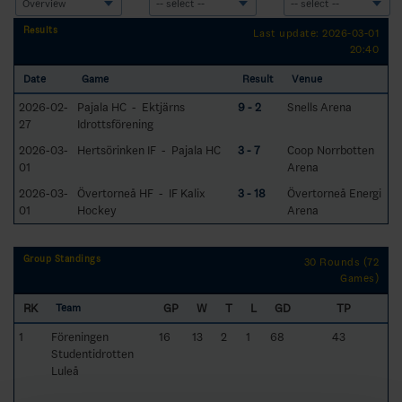
Results
Last update: 2026-03-01
20:40
Date
Game
Result
Venue
2026-02-
Pajala HC - Ektjärns
9 - 2
Snells Arena
27
Idrottsförening
2026-03-
Hertsörinken IF - Pajala HC
3 - 7
Coop Norrbotten
01
Arena
2026-03-
Övertorneå HF - IF Kalix
3 - 18
Övertorneå Energi
01
Hockey
Arena
Group Standings
30 Rounds (72
Games)
RK
GP
W
T
L
GD
TP
Team
1
Föreningen
16
13
2
1
68
43
Studentidrotten
Luleå