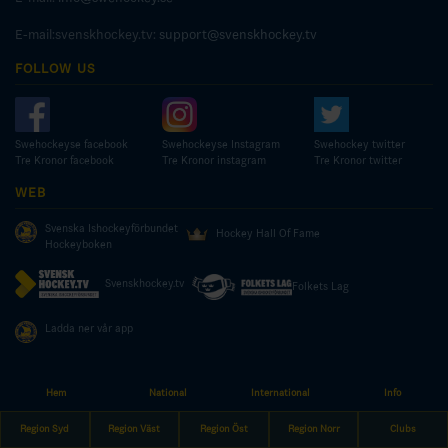
E-mail:svenskhockey.tv:
support@svenskhockey.tv
FOLLOW US
Swehockeyse facebook
Swehockeyse Instagram
Swehockey twitter
Tre Kronor facebook
Tre Kronor instagram
Tre Kronor twitter
WEB
Svenska Ishockeyförbundet
Hockey Hall Of Fame
Hockeyboken
Svenskhockey.tv
Folkets Lag
Ladda ner vår app
Hem
National
International
Info
© COPYRIGHT SWEDISH ICE HOCKEY ASSOCIATION
Region Syd
Region Väst
Region Öst
Region Norr
Clubs