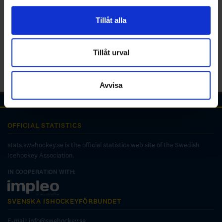
för sociala medier och analysera vår trafik. Vi
vidarebefordrar även sådana identifierare och annan
Tillåt alla
information från din enhet till de sociala medier och
annons- och analysföretag som vi samarbetar med.
Dessa kan i sin tur kombinera informationen med annan
Tillåt urval
information som du har tillhandahållit eller som de har
samlat in när du har använt deras tjänster.
Avvisa
OFFICIAL STATISTICS
stats.swehockey.se is the official statistics web site of the Swedish
Icehockey Association.
IN COOPERATION WITH:
SVENSKA ISHOCKEYFÖRBUNDET
E-mail:
info@swehockey.se