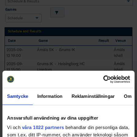
Games
Schedule and Results
Date
Game
Result
Venue
2025-09-
Åmåls SK - Grums IK
Åmåls
12 19:00
Ishall
2025-09-
Grums IK - Helsingborg HC
Åmåls
13 15:00
Ungdom
Ishall
2025-09-
Åmåls SK - Helsingborg HC
Åmåls
14 15:00
Ungdom
Ishall
Samtycke
Information
Reklaminställningar
Om
Swehockey – Svenska Ishockeyförbundets officiella app
Ansvarsfull användning av dina uppgifter
Vi och
våra 1022 partners
behandlar din personliga data,
Swehockey ger dig tillgång till nyheter, livebevakning
som t.ex. ditt IP-nummer, och använder teknologi såsom
och statistik för samtliga ishockeyserier som spelas i