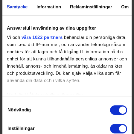
2
Nacka HK
28
17
7
4
46
63
Samtycke
Information
Reklaminställningar
Om
3
Viggbyholm/Waxholm
28
16
5
7
18
55
Ansvarsfull användning av dina uppgifter
4
Eskilstuna Linden
28
14
5
9
20
50
Vi och
våra 1022 partners
behandlar din personliga data,
Hockey
som t.ex. ditt IP-nummer, och använder teknologi såsom
5
Bålsta HC
28
14
5
9
4
49
cookies för att lagra och få tillgång till information på din
6
Värmdö HC
28
13
3
12
25
45
enhet för att kunna tillhandahålla personliga annonser och
7
Segeltorps IF
28
13
3
12
2
44
innehåll, annons- och innehållsmätning, åskådarinsikter
Ishockeyförening
och produktutveckling. Du kan själv välja vilka som får
8
IFK Mariehamn
28
13
2
13
13
42
använda din data och i vilka syften.
9
IFK Tumba IK
28
10
5
13
-4
37
Med din tillåtelse skulle vi även vilja:
Samla in information om din geografiska plats som
Samtyckesval
10
IK Göta
28
10
3
15
-15
34
Nödvändig
kan ha en noggrannhet på upp till flera meter
Identifiera din enhet genom att aktivt skanna den för
11
Spånga IS IK
28
10
3
15
-19
33
specifika kännetecken (fingeravtryck)
12
Mälarö
28
8
5
15
-41
31
Inställningar
Hockeyförening
Ta reda på mer om hur dina personliga uppgifter