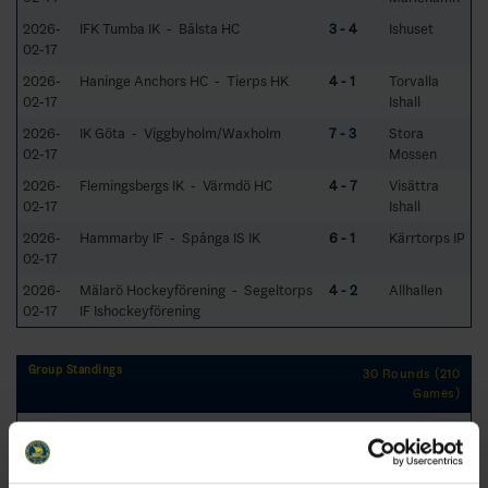
2026-
IFK Tumba IK - Bålsta HC
3 - 4
Ishuset
02-17
2026-
Haninge Anchors HC - Tierps HK
4 - 1
Torvalla
02-17
Ishall
2026-
IK Göta - Viggbyholm/Waxholm
7 - 3
Stora
02-17
Mossen
2026-
Flemingsbergs IK - Värmdö HC
4 - 7
Visättra
02-17
Ishall
2026-
Hammarby IF - Spånga IS IK
6 - 1
Kärrtorps IP
02-17
2026-
Mälarö Hockeyförening - Segeltorps
4 - 2
Allhallen
02-17
IF Ishockeyförening
Group Standings
30 Rounds (210
Games)
RK
GP
W
T
L
GD
TP
Team
1
Hammarby IF
28
22
4
2
88
72