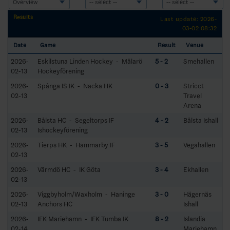
Results
Last update: 2026-
03-02 08:32
Date
Game
Result
Venue
2026-
Eskilstuna Linden Hockey - Mälarö
5 - 2
Smehallen
02-13
Hockeyförening
2026-
Spånga IS IK - Nacka HK
0 - 3
Stricct
02-13
Travel
Arena
2026-
Bålsta HC - Segeltorps IF
4 - 2
Bålsta Ishall
02-13
Ishockeyförening
2026-
Tierps HK - Hammarby IF
3 - 5
Vegahallen
02-13
2026-
Värmdö HC - IK Göta
3 - 4
Ekhallen
02-13
2026-
Viggbyholm/Waxholm - Haninge
3 - 0
Hägernäs
02-13
Anchors HC
Ishall
2026-
IFK Mariehamn - IFK Tumba IK
8 - 2
Islandia
02-14
Mariehamn