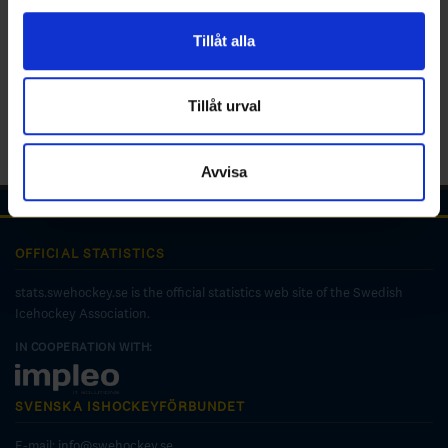
för sociala medier och analysera vår trafik. Vi
vidarebefordrar även sådana identifierare och annan
Tillåt alla
information från din enhet till de sociala medier och
annons- och analysföretag som vi samarbetar med.
Dessa kan i sin tur kombinera informationen med annan
Tillåt urval
information som du har tillhandahållit eller som de har
samlat in när du har använt deras tjänster.
Avvisa
OFFICIAL STATISTICS
stats.swehockey.se is the official statistics web site of the Swedish
Icehockey Association.
IN COOPERATION WITH:
SVENSKA ISHOCKEYFÖRBUNDET
E-mail:
info@swehockey.se