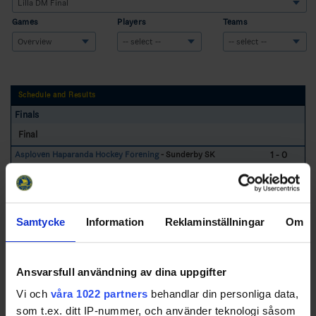
Games
Players
Teams
Schedule and Results
Finals
Final
1 - 0
Asplöven Haparanda Hockey Förening
- Sunderby SK
2025-10-24
Norra Finans Arena
Asplöven Haparanda Hockey Förening - Sunderby SK
8 - 3
Samtycke
Information
Reklaminställningar
Om
Swehockey – Svenska Ishockeyförbundets officiella app
Ansvarsfull användning av dina uppgifter
Vi och
våra 1022 partners
behandlar din personliga data,
Swehockey ger dig tillgång till nyheter, livebevakning
som t.ex. ditt IP-nummer, och använder teknologi såsom
och statistik för samtliga ishockeyserier som spelas i