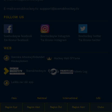
E-mail:svenskhockey.tv:
support@svenskhockey.tv
FOLLOW US
Swehockeyse facebook
Swehockeyse Instagram
Swehockey twitter
Tre Kronor facebook
Tre Kronor instagram
Tre Kronor twitter
WEB
Svenska Ishockeyförbundet
Hockey Hall Of Fame
Hockeyboken
Svenskhockey.tv
Folkets Lag
Ladda ner vår app
Hem
National
International
Info
© COPYRIGHT SWEDISH ICE HOCKEY ASSOCIATION
Region Syd
Region Väst
Region Öst
Region Norr
Clubs