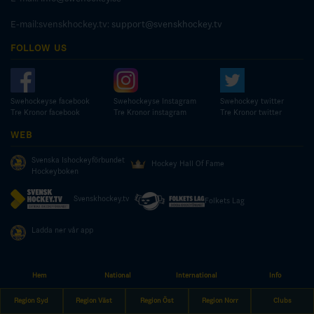
E-mail:svenskhockey.tv:
support@svenskhockey.tv
FOLLOW US
Swehockeyse facebook
Swehockeyse Instagram
Swehockey twitter
Tre Kronor facebook
Tre Kronor instagram
Tre Kronor twitter
WEB
Svenska Ishockeyförbundet
Hockey Hall Of Fame
Hockeyboken
Svenskhockey.tv
Folkets Lag
Ladda ner vår app
Hem
National
International
Info
© COPYRIGHT SWEDISH ICE HOCKEY ASSOCIATION
Region Syd
Region Väst
Region Öst
Region Norr
Clubs