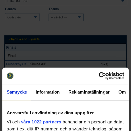
Games
Teams
Schedule and Results
Finals
Final
1 - 0
Sunderby SK
- Kiruna AIF
2023-10-14
Sunderby Ishall
Sunderby SK - Kiruna AIF
4 - 3
Samtycke
Information
Reklaminställningar
Om
Swehockey – Svenska Ishockeyförbundets officiella app
Ansvarsfull användning av dina uppgifter
Vi och
våra 1022 partners
behandlar din personliga data,
Swehockey ger dig tillgång till nyheter, livebevakning
som t.ex. ditt IP-nummer, och använder teknologi såsom
och statistik för samtliga ishockeyserier som spelas i