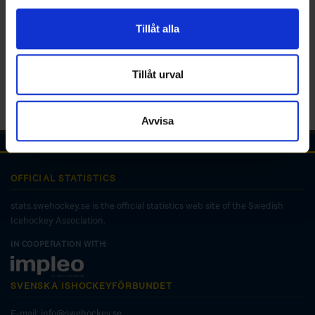
för sociala medier och analysera vår trafik. Vi
vidarebefordrar även sådana identifierare och annan
Tillåt alla
information från din enhet till de sociala medier och
annons- och analysföretag som vi samarbetar med.
Dessa kan i sin tur kombinera informationen med annan
Tillåt urval
information som du har tillhandahållit eller som de har
samlat in när du har använt deras tjänster.
Avvisa
OFFICIAL STATISTICS
stats.swehockey.se is the official statistics web site of the Swedish
Icehockey Association.
IN COOPERATION WITH:
SVENSKA ISHOCKEYFÖRBUNDET
E-mail:
info@swehockey.se