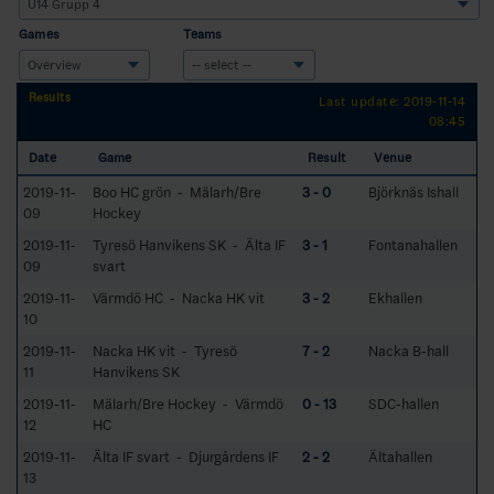
Games
Teams
Results
Last update: 2019-11-14
08:45
Date
Game
Result
Venue
2019-11-
Boo HC grön - Mälarh/Bre
3 - 0
Björknäs Ishall
09
Hockey
2019-11-
Tyresö Hanvikens SK - Älta IF
3 - 1
Fontanahallen
09
svart
2019-11-
Värmdö HC - Nacka HK vit
3 - 2
Ekhallen
10
2019-11-
Nacka HK vit - Tyresö
7 - 2
Nacka B-hall
11
Hanvikens SK
2019-11-
Mälarh/Bre Hockey - Värmdö
0 - 13
SDC-hallen
12
HC
2019-11-
Älta IF svart - Djurgårdens IF
2 - 2
Ältahallen
13