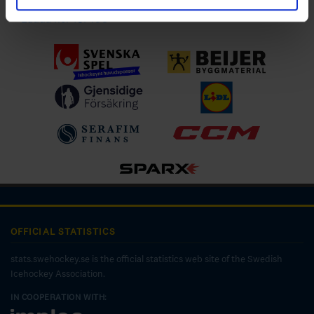
Ladda ner för IOS
OFFICIAL STATISTICS
stats.swehockey.se is the official statistics web site of the Swedish
Icehockey Association.
IN COOPERATION WITH: