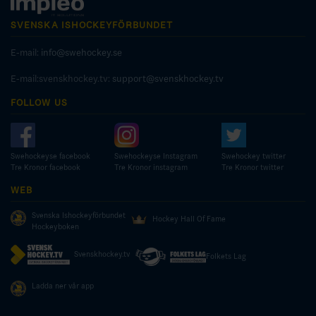
SVENSKA ISHOCKEYFÖRBUNDET
E-mail:
info@swehockey.se
E-mail:svenskhockey.tv:
support@svenskhockey.tv
FOLLOW US
Swehockeyse facebook
Swehockeyse Instagram
Swehockey twitter
Tre Kronor facebook
Tre Kronor instagram
Tre Kronor twitter
WEB
Svenska Ishockeyförbundet
Hockey Hall Of Fame
Hockeyboken
Svenskhockey.tv
Folkets Lag
Ladda ner vår app