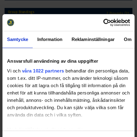
Group Standings
7 Rounds (21
Games)
RK
GP
W
T
L
GD
TP
Team
1
Nacka HK vit
6
4
1
1
13
13
Samtycke
Information
Reklaminställningar
Om
2
Djurgårdens IF
6
3
2
1
25
11
3
Älta IF svart
6
3
2
1
6
11
Ansvarsfull användning av dina uppgifter
4
Värmdö HC
6
3
1
2
10
10
Vi och
våra 1022 partners
behandlar din personliga data,
5
Tyresö Hanvikens
6
2
2
2
6
8
som t.ex. ditt IP-nummer, och använder teknologi såsom
SK
cookies för att lagra och få tillgång till information på din
6
Boo HC grön
6
1
2
3
-9
5
enhet för att kunna tillhandahålla personliga annonser och
7
Mälarh/Bre
6
0
0
6
-51
0
innehåll, annons- och innehållsmätning, åskådarinsikter
Hockey
och produktutveckling. Du kan själv välja vilka som får
använda din data och i vilka syften.
Med din tillåtelse skulle vi även vilja: