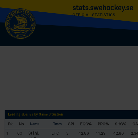
stats.swehockey.se
OFFICIAL STATISTICS
Leading Goalies by Game Situation
Rk
No
GPI
EQG%
PPG%
SHG%
GA
Name
Team
1
60
Ståhl,
LHC
3
42,86
14,29
42,86
2.3