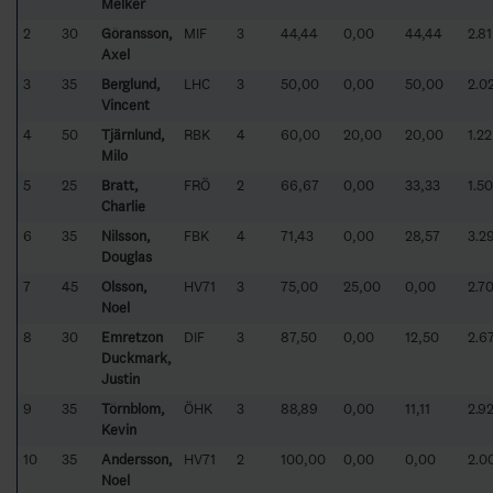
Melker
2
30
Göransson,
MIF
3
44,44
0,00
44,44
2.81
Axel
3
35
Berglund,
LHC
3
50,00
0,00
50,00
2.0
Vincent
4
50
Tjärnlund,
RBK
4
60,00
20,00
20,00
1.22
Milo
5
25
Bratt,
FRÖ
2
66,67
0,00
33,33
1.50
Charlie
6
35
Nilsson,
FBK
4
71,43
0,00
28,57
3.2
Douglas
7
45
Olsson,
HV71
3
75,00
25,00
0,00
2.7
Noel
8
30
Emretzon
DIF
3
87,50
0,00
12,50
2.6
Duckmark,
Justin
9
35
Törnblom,
ÖHK
3
88,89
0,00
11,11
2.9
Kevin
10
35
Andersson,
HV71
2
100,00
0,00
0,00
2.0
Noel