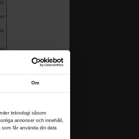
lå
Röd
lå
Röd
Röd
Röd
Om
lå
lå
änder teknologi såsom
rsonliga annonser och innehåll,
lå
a som får använda din data
lå