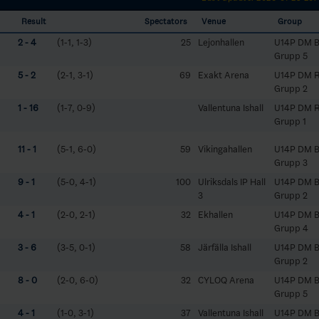
Result
Spectators
Venue
Group
2 - 4
(1-1, 1-3)
25
Lejonhallen
U14P DM B
Grupp 5
5 - 2
(2-1, 3-1)
69
Exakt Arena
U14P DM 
Grupp 2
1 - 16
(1-7, 0-9)
Vallentuna Ishall
U14P DM 
Grupp 1
11 - 1
(5-1, 6-0)
59
Vikingahallen
U14P DM B
Grupp 3
9 - 1
(5-0, 4-1)
100
Ulriksdals IP Hall
U14P DM B
3
Grupp 2
4 - 1
(2-0, 2-1)
32
Ekhallen
U14P DM B
Grupp 4
3 - 6
(3-5, 0-1)
58
Järfälla Ishall
U14P DM B
Grupp 2
8 - 0
(2-0, 6-0)
32
CYLOQ Arena
U14P DM B
Grupp 5
4 - 1
(1-0, 3-1)
37
Vallentuna Ishall
U14P DM B