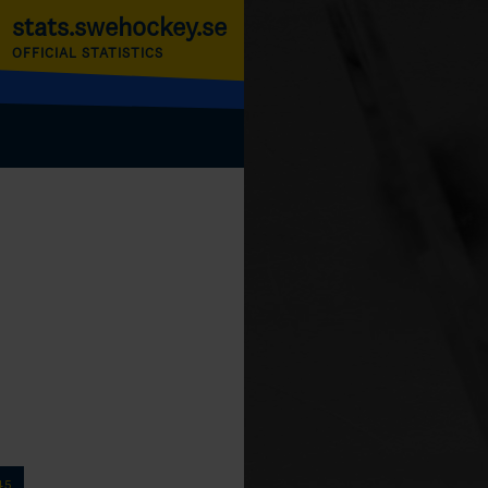
stats.swehockey.se
OFFICIAL STATISTICS
45