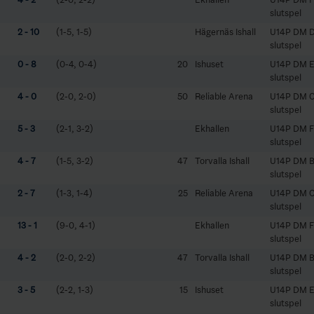
slutspel
2 - 10
(1-5, 1-5)
Hägernäs Ishall
U14P DM D
slutspel
0 - 8
(0-4, 0-4)
20
Ishuset
U14P DM E
slutspel
4 - 0
(2-0, 2-0)
50
Reliable Arena
U14P DM C
slutspel
5 - 3
(2-1, 3-2)
Ekhallen
U14P DM F
slutspel
4 - 7
(1-5, 3-2)
47
Torvalla Ishall
U14P DM B
slutspel
2 - 7
(1-3, 1-4)
25
Reliable Arena
U14P DM C
slutspel
13 - 1
(9-0, 4-1)
Ekhallen
U14P DM F
slutspel
4 - 2
(2-0, 2-2)
47
Torvalla Ishall
U14P DM B
slutspel
3 - 5
(2-2, 1-3)
15
Ishuset
U14P DM E
slutspel