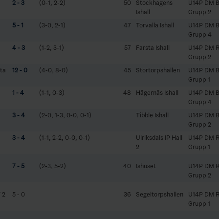
2 - 3
(0-1, 2-2)
50
Stockhagens
U14P DM B
Ishall
Grupp 2
5 - 1
(3-0, 2-1)
47
Torvalla Ishall
U14P DM B
Grupp 4
4 - 3
(1-2, 3-1)
57
Farsta Ishall
U14P DM 
Grupp 2
ta
12 - 0
(4-0, 8-0)
45
Stortorpshallen
U14P DM B
Grupp 1
1 - 4
(1-1, 0-3)
48
Hägernäs Ishall
U14P DM B
Grupp 4
3 - 4
(2-0, 1-3, 0-0, 0-1)
Tibble Ishall
U14P DM B
Grupp 2
3 - 4
(1-1, 2-2, 0-0, 0-1)
Ulriksdals IP Hall
U14P DM 
2
Grupp 1
7 - 5
(2-3, 5-2)
40
Ishuset
U14P DM 
Grupp 2
 2
5 - 0
36
Segeltorpshallen
U14P DM 
Grupp 1