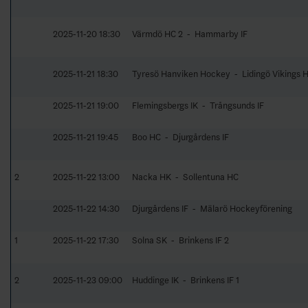
2025-11-20 18:30
Värmdö HC 2 - Hammarby IF
2025-11-21 18:30
Tyresö Hanviken Hockey - Lidingö Vikings 
2025-11-21 19:00
Flemingsbergs IK - Trångsunds IF
2025-11-21 19:45
Boo HC - Djurgårdens IF
2
2025-11-22 13:00
Nacka HK - Sollentuna HC
2025-11-22 14:30
Djurgårdens IF - Mälarö Hockeyförening
1
2025-11-22 17:30
Solna SK - Brinkens IF 2
2
2025-11-23 09:00
Huddinge IK - Brinkens IF 1