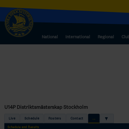
National
International
Regional
Clu
U14P Distriktsmästerskap Stockholm
Live
Schedule
Rosters
Contact
...
Schedule and Results