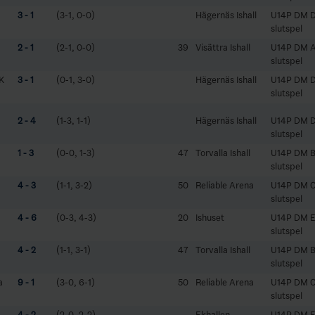
3 - 1
(3-1, 0-0)
Hägernäs Ishall
U14P DM D
slutspel
2 - 1
(2-1, 0-0)
39
Visättra Ishall
U14P DM A
slutspel
IK
3 - 1
(0-1, 3-0)
Hägernäs Ishall
U14P DM D
slutspel
2 - 4
(1-3, 1-1)
Hägernäs Ishall
U14P DM D
slutspel
1 - 3
(0-0, 1-3)
47
Torvalla Ishall
U14P DM B
slutspel
4 - 3
(1-1, 3-2)
50
Reliable Arena
U14P DM C
slutspel
4 - 6
(0-3, 4-3)
20
Ishuset
U14P DM E
slutspel
4 - 2
(1-1, 3-1)
47
Torvalla Ishall
U14P DM B
slutspel
a
9 - 1
(3-0, 6-1)
50
Reliable Arena
U14P DM C
slutspel
4 - 2
(2-0, 2-2)
Ekhallen
U14P DM F