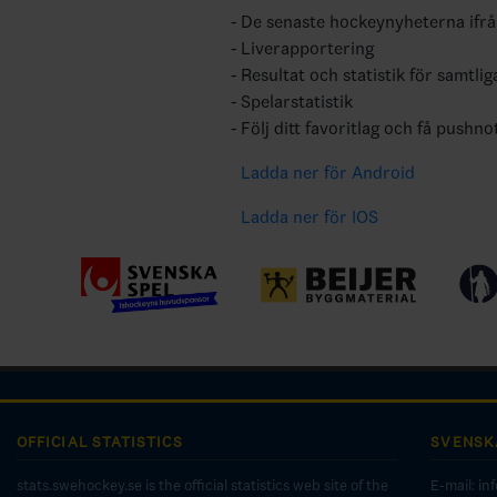
De senaste hockeynyheterna ifr
Liverapportering
Resultat och statistik för samtlig
Spelarstatistik
Följ ditt favoritlag och få pushno
Ladda ner för Android
Ladda ner för IOS
OFFICIAL STATISTICS
SVENSK
stats.swehockey.se is the official statistics web site of the
E-mail:
in