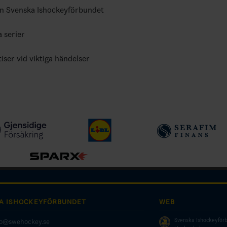
ån Svenska Ishockeyförbundet
a serier
tiser vid viktiga händelser
A ISHOCKEYFÖRBUNDET
WEB
Svenska Ishockeyför
fo@swehockey.se