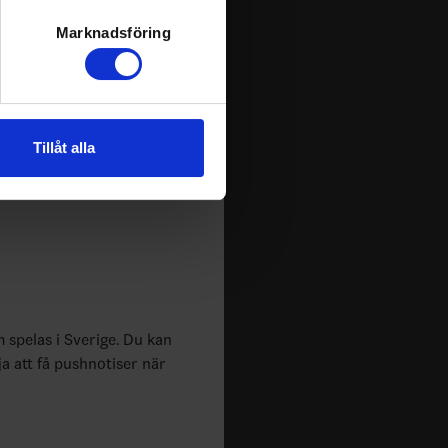
k)
ljsektionen
. Du kan ändra
Marknadsföring
andahålla funktioner för
n information från din enhet
Tillåt alla
 tur kombinera informationen
deras tjänster.
m spelas i Sverige. Du kan
ja att få pushnotiser när