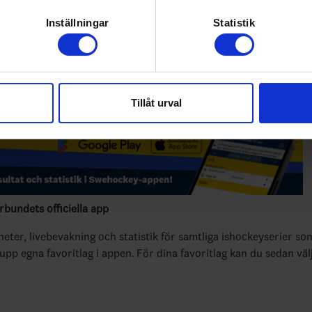
om att aktivt skanna den för specifika kännetecken (fingeravtryc
rsonliga uppgifter behandlas och ställ in dina preferenser i
deta
Inställningar
Statistik
ke när som helst från cookie-förklaringen.
e för att anpassa innehållet och annonserna till användarna, tillh
vår trafik. Vi vidarebefordrar även sådana identifierare och anna
Tillåt urval
nnons- och analysföretag som vi samarbetar med. Dessa kan i sin
har tillhandahållit eller som de har samlat in när du har använt 
bundets officiella app
yheter, livebevakning och statistik för samtliga ishockeyserier so
 upp egna favoritlag i appen. För dina favoritlag kan du sedan väl