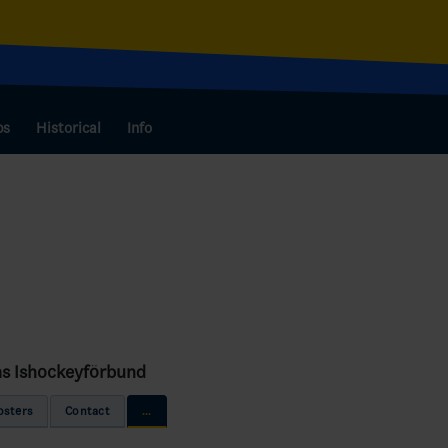
bs
Historical
Info
ms Ishockeyförbund
osters
Contact
...