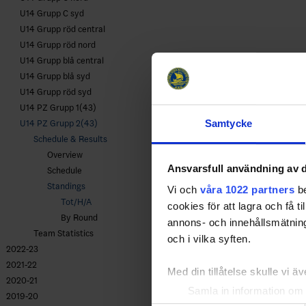
U14 Grupp C syd
U14 Grupp röd central
U14 Grupp röd nord
U14 Grupp blå central
U14 Grupp blå syd
U14 Grupp röd syd
U14 PZ Grupp 1(43)
Samtycke
U14 PZ Grupp 2(43)
Schedule & Results
Overview
Ansvarsfull användning av d
Schedule
Standings
Vi och
våra 1022 partners
be
Tot/H/A
cookies för att lagra och få t
By Round
annons- och innehållsmätning
Team Statistics
och i vilka syften.
2022-23
2021-22
Med din tillåtelse skulle vi äve
2020-21
Samla in information om 
2019-20