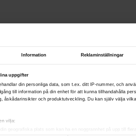
Information
Reklaminställningar
ina uppgifter
handlar din personliga data, som t.ex. ditt IP-nummer, och anv
illgång till information på din enhet för att kunna tillhandahålla pe
, åskådarinsikter och produktutveckling. Du kan själv välja vilk
n vilja:
din geografiska plats som kan ha en noggrannhet på upp till fler