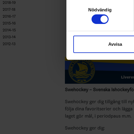
Identifiera din enhet gen
Samtyckesval
2018-19
Ta reda på mer om hur dina pe
2017-18
Nödvändig
eller dra tillbaka ditt samtyc
2016-17
2015-16
Vi använder enhetsidentifierar
2014-15
2013-14
sociala medier och analysera 
Avvisa
2012-13
till de sociala medier och a
med annan information som du 
Swehockey – Svenska Ishockeyför
Swehockey ger dig tillgång till n
följa dina favoritserier och lägga
laget gör mål, i periodpaus m.m.
Swehockey ger dig: