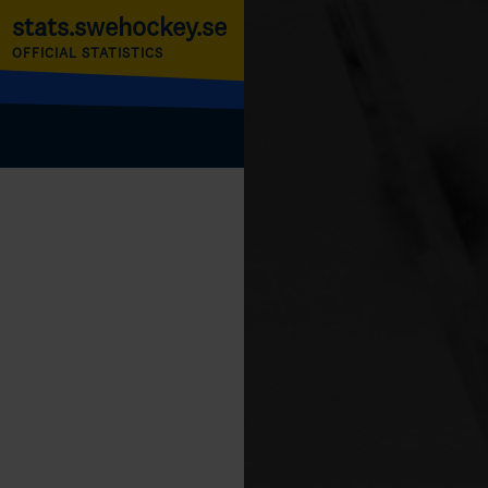
stats.swehockey.se
OFFICIAL STATISTICS