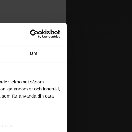
Om
änder teknologi såsom
rsonliga annonser och innehåll,
a som får använda din data
a meter