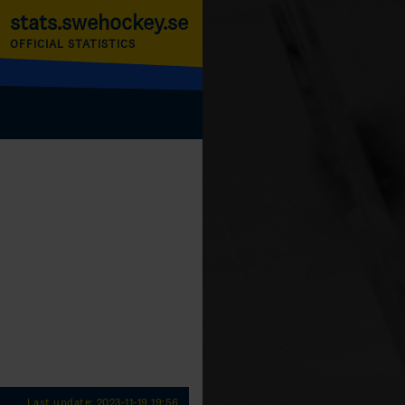
stats.swehockey.se
OFFICIAL STATISTICS
Last update: 2023-11-19 19:56