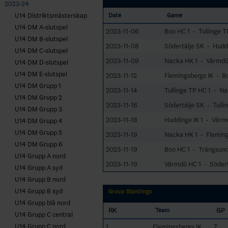
2023-24
U14 Distriktsmästerskap
Date
Game
U14 DM A-slutspel
2023-11-06
Boo HC 1 - Tullinge T
U14 DM B-slutspel
2023-11-08
Södertälje SK - Huddi
U14 DM C-slutspel
2023-11-09
Nacka HK 1 - Värmdö
U14 DM D-slutspel
U14 DM E-slutspel
2023-11-12
Flemingsbergs IK - B
U14 DM Grupp 1
2023-11-14
Tullinge TP HC 1 - Na
U14 DM Grupp 2
2023-11-16
Södertälje SK - Tulli
U14 DM Grupp 3
2023-11-18
Huddinge IK 1 - Värm
U14 DM Grupp 4
U14 DM Grupp 5
2023-11-19
Nacka HK 1 - Fleming
U14 DM Grupp 6
2023-11-19
Boo HC 1 - Trångsund
U14 Grupp A nord
2023-11-19
Värmdö HC 1 - Södert
U14 Grupp A syd
U14 Grupp B nord
U14 Grupp B syd
Group Standings
U14 Grupp blå nord
RK
GP
Team
U14 Grupp C central
U14 Grupp C nord
1
Flemingsbergs IK
7