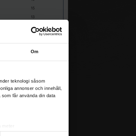
15
13
12
10
6
Om
4
3
änder teknologi såsom
rsonliga annonser och innehåll,
a som får använda din data
a meter
k)