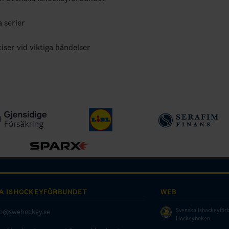
a serier
tiser vid viktiga händelser
A ISHOCKEYFÖRBUNDET
WEB
Svenska Ishockeyför
fo@swehockey.se
Hockeyboken