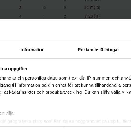
5
0
2
30:17 (13)
4
1
2
31:20 (11)
4
0
3
26:21 (5)
3
1
3
27:25 (2)
2
0
5
9:25 (-16)
Information
Reklaminställningar
1
1
5
15:30 (-15)
1
0
6
12:36 (-24)
ina uppgifter
handlar din personliga data, som t.ex. ditt IP-nummer, och anv
illgång till information på din enhet för att kunna tillhandahålla pe
, åskådarinsikter och produktutveckling. Du kan själv välja vilk
n vilja:
din geografiska plats som kan ha en noggrannhet på upp till fler
om att aktivt skanna den för specifika kännetecken (fingeravtryc