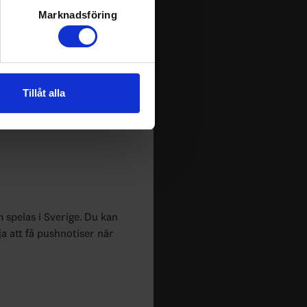
ljsektionen
. Du kan ändra
Marknadsföring
andahålla funktioner för
n information från din enhet
Tillåt alla
 tur kombinera informationen
deras tjänster.
m spelas i Sverige. Du kan
ja att få pushnotiser när