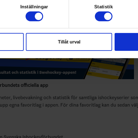
rsonliga uppgifter behandlas och ställ in dina preferenser i
deta
Inställningar
Statistik
ke när som helst från cookie-förklaringen.
e för att anpassa innehållet och annonserna till användarna, tillh
vår trafik. Vi vidarebefordrar även sådana identifierare och anna
Tillåt urval
nnons- och analysföretag som vi samarbetar med. Dessa kan i sin
har tillhandahållit eller som de har samlat in när du har använt 
bundets officiella app
yheter, livebevakning och statistik för samtliga ishockeyserier so
 upp egna favoritlag i appen. För dina favoritlag kan du sedan väl
ån Svenska Ishockeyförbundet