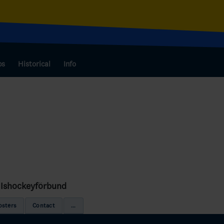
bs
Historical
Info
 Ishockeyförbund
osters
Contact
...