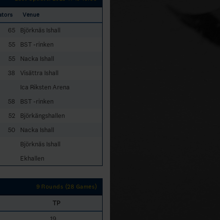
ators
Venue
65
Björknäs Ishall
55
BST -rinken
55
Nacka Ishall
38
Visättra Ishall
Ica Riksten Arena
58
BST -rinken
52
Björkängshallen
50
Nacka Ishall
Björknäs Ishall
Ekhallen
9 Rounds (28 Games)
TP
19