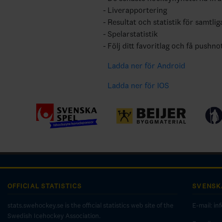
Liverapportering
Resultat och statistik för samtlig
Spelarstatistik
Följ ditt favoritlag och få pushno
Ladda ner för Android
Ladda ner för IOS
OFFICIAL STATISTICS
SVENSK
stats.swehockey.se is the official statistics web site of the
E-mail:
in
Swedish Icehockey Association.