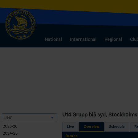
National
International
Regional
Clu
U14 Grupp blå syd, Stockholms
2025-26
Live
Overview
Schedule
R
2024-25
Results