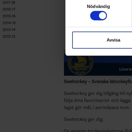
2017-18
Ta reda på mer om hur dina pe
Nödvändig
2016-17
eller dra tillbaka ditt samtyc
2015-16
2014-15
Vi använder enhetsidentifierar
2013-14
sociala medier och analysera 
2012-13
Avvisa
till de sociala medier och a
med annan information som du 
Swehockey – Svenska Ishockeyför
Swehockey ger dig tillgång till n
följa dina favoritserier och lägga
laget gör mål, i periodpaus m.m.
Swehockey ger dig:
De senaste hockeynyheterna ifr