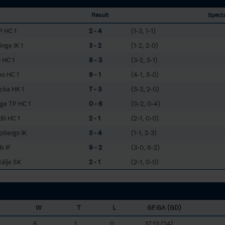
Result
Spect
P HC 1
2 - 4
(1-3, 1-1)
nge IK 1
3 - 2
(1-2, 2-0)
 HC 1
8 - 3
(3-2, 5-1)
oo HC 1
9 - 1
(4-1, 5-0)
cka HK 1
7 - 3
(5-3, 2-0)
nge TP HC 1
0 - 6
(0-2, 0-4)
dö HC 1
2 - 1
(2-1, 0-0)
sbergs IK
3 - 4
(1-1, 2-3)
s IF
9 - 2
(3-0, 6-2)
älje SK
2 - 1
(2-1, 0-0)
W
T
L
GF:GA (GD)
6
1
0
37:13 (24)