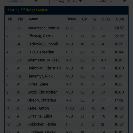
Scoring Efficiency Leaders
Rk
No
GP
G
SOG
SG%
Name
Team
1
55
Andersson, Pontus
ESK
3
2
7
28.57
2
21
Elfsberg, Patrik
HHC
21
12
54
22.22
3
96
Fetkovic, Lubomir
VSB
18
13
66
19.70
4
28
Fakt, Sebastian
HHC
22
13
69
18.84
5
20
Adamsson, Mikael
VRH
22
19
101
18.81
6
91
Holmblad, Christian
VSB
19
8
43
18.60
7
42
Hedemyr, Nick
VSB
22
13
71
18.31
8
91
Jones, Zane
VRH
15
6
33
18.18
9
19
Gozzi, Christoffer
VSB
22
9
50
18.00
10
61
Olsson, Christian
VRH
22
8
47
17.02
11
15
Kalte, Anton
HUD
21
10
60
16.67
12
9
Lorraine, Elliot
VSB
21
8
48
16.67
13
26
Kokkonen, Robin
HIF
6
2
12
16.67
14
9
Lundberg, Oskar
VRH
18
7
44
15.91