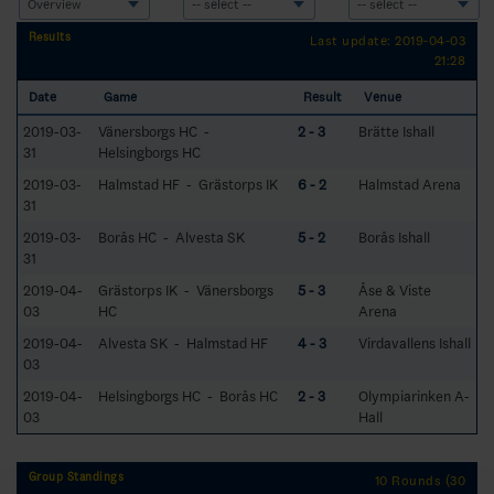
Results
Last update: 2019-04-03
21:28
Date
Game
Result
Venue
2019-03-
Vänersborgs HC -
2 - 3
Brätte Ishall
31
Helsingborgs HC
2019-03-
Halmstad HF - Grästorps IK
6 - 2
Halmstad Arena
31
2019-03-
Borås HC - Alvesta SK
5 - 2
Borås Ishall
31
2019-04-
Grästorps IK - Vänersborgs
5 - 3
Åse & Viste
03
HC
Arena
2019-04-
Alvesta SK - Halmstad HF
4 - 3
Virdavallens Ishall
03
2019-04-
Helsingborgs HC - Borås HC
2 - 3
Olympiarinken A-
03
Hall
Group Standings
10 Rounds (30