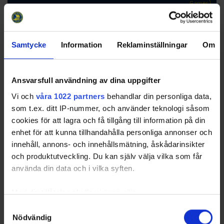
Games)
RK
GP
W
T
L
GD
TP
Team
1
Halmstad HF
10
5
3
2
18
21
Samtycke
Information
Reklaminställningar
Om
2
Borås HC
10
6
3
1
9
21
Ansvarsfull användning av dina uppgifter
3
Helsingborgs HC
10
5
1
4
-6
16
Vi och
våra 1022 partners
behandlar din personliga data,
4
Vänersborgs HC
10
3
3
4
1
13
som t.ex. ditt IP-nummer, och använder teknologi såsom
5
Grästorps IK
10
3
1
6
-5
11
cookies för att lagra och få tillgång till information på din
6
Alvesta SK
10
2
1
7
-17
8
enhet för att kunna tillhandahålla personliga annonser och
innehåll, annons- och innehållsmätning, åskådarinsikter
och produktutveckling. Du kan själv välja vilka som får
använda din data och i vilka syften.
Swehockey – Svenska Ishockeyförbundets officiella app
Med din tillåtelse skulle vi även vilja:
Samla in information om din geografiska plats som
Samtyckesval
Swehockey ger dig tillgång till nyheter, livebevakning
Nödvändig
kan ha en noggrannhet på upp till flera meter
och statistik för samtliga ishockeyserier som spelas i