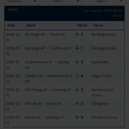
Results
Last update: 2018-12-20
08:10
Date
Game
Result
Venue
2018-12-
Borlänge HF - Grums IK
5 - 3
Borlänge Ishall
10
2018-12-
Borlänge HF - Lindlövens IF
4 - 1
Borlänge Ishall
12
2018-12-
Surahammars IF - Köping
4 - 5
Surahallen
12
HC
2018-12-
Tranås AIF - Mariestad BoIS
7 - 4
Stiga Arena
12
HC
2018-12-
IFK Arboga IK - Forshaga IF
4 - 3
Beckers Glas
12
Arena
2018-12-
Skövde IK - Grums IK
4 - 3
Billingehov
12
2018-12-
Kumla HC - Malungs IF
3 - 6
ICA Maxi Arena
12