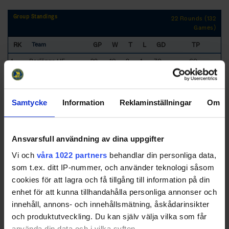
Group Standings
22 Rounds (132
Games)
RK
GP
W
T
L
GD
TP
Team
1
Borlänge HF
22
19
2
1
70
60
2
Tranås AIF
22
14
6
2
53
53
3
Mariestad BoIS HC
22
14
4
4
28
47
Samtycke
Information
Reklaminställningar
Om
4
Köping HC
22
9
7
6
10
37
5
Grums IK
22
10
3
9
-6
34
Ansvarsfull användning av dina uppgifter
Vi och
våra 1022 partners
behandlar din personliga data,
6
IFK Arboga IK
22
10
3
9
-6
34
som t.ex. ditt IP-nummer, och använder teknologi såsom
7
Malungs IF
22
8
3
11
-6
30
cookies för att lagra och få tillgång till information på din
8
Lindlövens IF
22
9
2
11
0
29
enhet för att kunna tillhandahålla personliga annonser och
9
Skövde IK
22
5
6
11
-20
26
innehåll, annons- och innehållsmätning, åskådarinsikter
och produktutveckling. Du kan själv välja vilka som får
10
Kumla HC
22
7
1
14
-25
22
använda din data och i vilka syften.