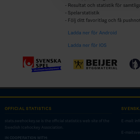
Resultat och statistik för samtlig
Spelarstatistik
Följ ditt favoritlag och få pushno
Ladda ner för Android
Ladda ner för IOS
OFFICIAL STATISTICS
SVENSK
stats.swehockey.se is the official statistics web site of the
E-mail:
in
Swedish Icehockey Association.
E-mail:sv
IN COOPERATION WITH: