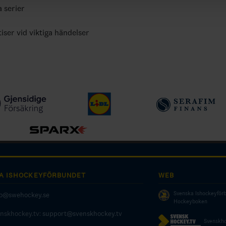
a serier
tiser vid viktiga händelser
A ISHOCKEYFÖRBUNDET
WEB
Svenska Ishockeyför
fo@swehockey.se
Hockeyboken
enskhockey.tv:
support@svenskhockey.tv
Svenskho