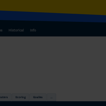
bs
Historical
Info
osters
Scoring
Goalies
...