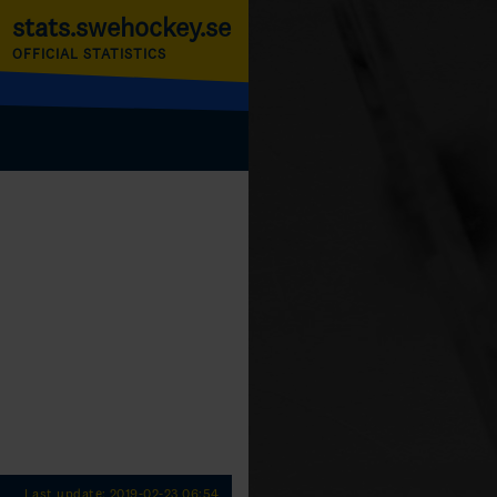
stats.swehockey.se
OFFICIAL STATISTICS
Last update: 2019-02-23 06:54