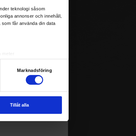
änder teknologi såsom
rsonliga annonser och innehåll,
a som får använda din data
a meter
k)
ljsektionen
. Du kan ändra
Marknadsföring
m spelas i Sverige. Du kan
andahålla funktioner för
ja att få pushnotiser när
n information från din enhet
Tillåt alla
 tur kombinera informationen
deras tjänster.