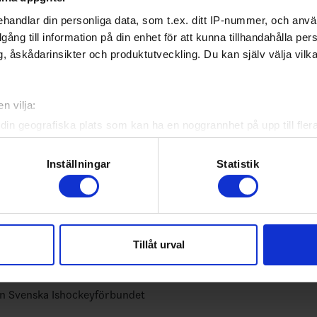
handlar din personliga data, som t.ex. ditt IP-nummer, och anv
illgång till information på din enhet för att kunna tillhandahålla pe
, åskådarinsikter och produktutveckling. Du kan själv välja vilk
n vilja:
din geografiska plats som kan ha en noggrannhet på upp till fler
om att aktivt skanna den för specifika kännetecken (fingeravtryc
rsonliga uppgifter behandlas och ställ in dina preferenser i
deta
Inställningar
Statistik
bundets officiella app
ke när som helst från cookie-förklaringen.
yheter, livebevakning och statistik för samtliga ishockeyserier so
e för att anpassa innehållet och annonserna till användarna, tillh
 upp egna favoritlag i appen. För dina favoritlag kan du sedan väl
vår trafik. Vi vidarebefordrar även sådana identifierare och anna
Tillåt urval
nnons- och analysföretag som vi samarbetar med. Dessa kan i sin
har tillhandahållit eller som de har samlat in när du har använt 
ån Svenska Ishockeyförbundet