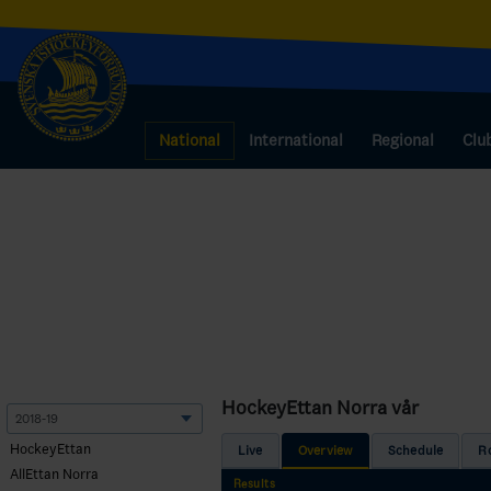
National
International
Regional
Clu
HockeyEttan Norra vår
HockeyEttan
Live
Overview
Schedule
R
AllEttan Norra
Results