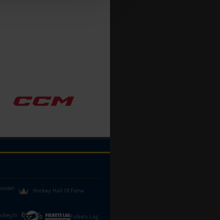
bundet
Hockey Hall Of Fame
ckey.tv
Folkets Lag