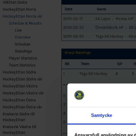
AllEttan Södra
HockeyEttan Norra
Date
Game
HockeyEttan Norra vår
2019-02-17
SK Lejon - Kiruna AIF
Schedule & Results
2019-02-20
Örnsköldsvik HF - SK 
Live
2019-02-20
Tegs SK Hockey - Kiru
Overview
Schedule
Standings
Group Standings
Player Statistics
RK
GP
Team
Team Statistics
HockeyEttan Södra
1
Tegs SK Hockey
8
5
HockeyEttan Södra vår
HockeyEttan Västra
HockeyEttan Västra vår
2
Kiruna AIF
8
4
HockeyEttan Östra
3
Örnsköldsvik HF
8
4
HockeyEttan Östra vår
4
SK Lejon
8
4
Kvalserie Södra till
Samtycke
HockeyEttan
5
Kiruna IF
8
2
Kvalserie Västra till
HockeyEttan
Ansvarsfull användning av d