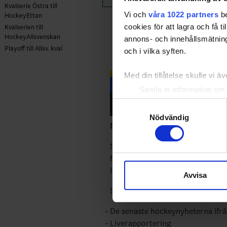
Kvalserie Östra till
Vi och
våra 1022 partners
be
HockeyEttan
cookies för att lagra och få t
Kvalserien till
HockeyAllsvenskan
annons- och innehållsmätning
Playoff till Allsv. kval
och i vilka syften.
Med din tillåtelse skulle vi äve
Samla in information om 
Identifiera din enhet gen
Samtyckesval
Ta reda på mer om hur dina pe
Nödvändig
Swehockey – Svenska Ishockeyför
eller dra tillbaka ditt samtyc
Swehockey ger dig tillgång till n
Vi använder enhetsidentifierar
följa dina favoritserier och lägga
sociala medier och analysera 
laget gör mål, i periodpaus m.m.
Avvisa
till de sociala medier och a
med annan information som du 
Swehockey ger dig:
De senaste hockeynyheterna ifr
Liverapportering