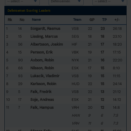
Defensemen Scoring Leaders
Rk
No
GP
TP
+/-
Name
Team
1
14
Sörgardt, Rasmus
VSB
22
23
26:18
2
15
Lissäng, Marcus
SEG
18
18
23:10
3
56
Albertsson, Joakim
HIF
21
17
18:20
4
15
Persson, Erik
VBK
19
17
17:15
5
90
Axbom, Robin
NYK
21
16
22:20
6
66
Nilsson, Robin
ESK
17
15
8:10
7
93
Lukacik, Vladimir
VSB
19
15
11:15
8
29
Karlsson, Robin
HUD
22
15
24:14
9
5
Falk, Fredrik
VSB
22
13
21:12
10
17
Sojé, Andreas
ESK
21
12
14:12
11
7
Falk, Hampus
VRH
20
12
14:8
HAN
9
6
7:5
VRH
11
6
7:3