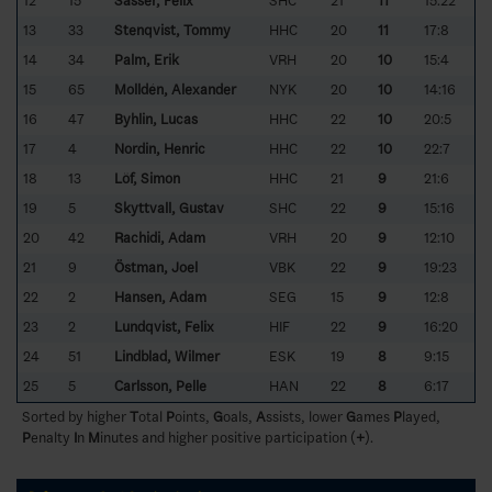
12
15
Såsser, Felix
SHC
21
11
15:22
13
33
Stenqvist, Tommy
HHC
20
11
17:8
14
34
Palm, Erik
VRH
20
10
15:4
15
65
Molldén, Alexander
NYK
20
10
14:16
16
47
Byhlin, Lucas
HHC
22
10
20:5
17
4
Nordin, Henric
HHC
22
10
22:7
18
13
Löf, Simon
HHC
21
9
21:6
19
5
Skyttvall, Gustav
SHC
22
9
15:16
20
42
Rachidi, Adam
VRH
20
9
12:10
21
9
Östman, Joel
VBK
22
9
19:23
22
2
Hansen, Adam
SEG
15
9
12:8
23
2
Lundqvist, Felix
HIF
22
9
16:20
24
51
Lindblad, Wilmer
ESK
19
8
9:15
25
5
Carlsson, Pelle
HAN
22
8
6:17
Sorted by higher
T
otal
P
oints,
G
oals,
A
ssists, lower
G
ames
P
layed,
P
enalty
I
n
M
inutes and higher positive participation (
+
).