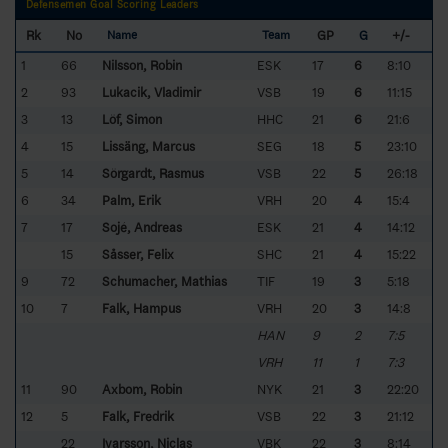
Defensemen Goal Scoring Leaders
Rk
No
GP
G
+/-
Name
Team
1
66
Nilsson, Robin
ESK
17
6
8:10
2
93
Lukacik, Vladimir
VSB
19
6
11:15
3
13
Löf, Simon
HHC
21
6
21:6
4
15
Lissäng, Marcus
SEG
18
5
23:10
5
14
Sörgardt, Rasmus
VSB
22
5
26:18
6
34
Palm, Erik
VRH
20
4
15:4
7
17
Sojé, Andreas
ESK
21
4
14:12
15
Såsser, Felix
SHC
21
4
15:22
9
72
Schumacher, Mathias
TIF
19
3
5:18
10
7
Falk, Hampus
VRH
20
3
14:8
HAN
9
2
7:5
VRH
11
1
7:3
11
90
Axbom, Robin
NYK
21
3
22:20
12
5
Falk, Fredrik
VSB
22
3
21:12
22
Ivarsson, Niclas
VBK
22
3
8:14