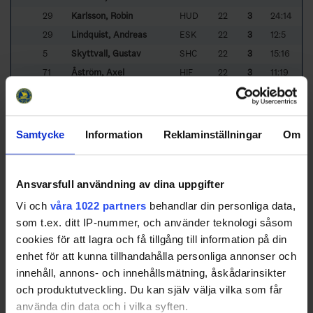
29
Karlsson, Robin
HUD
22
3
24:14
29
Lindquist, Andreas
ESK
22
3
12:5
5
Skyttvall, Gustav
SHC
22
3
15:16
71
Åström, Axel
HIF
22
3
11:19
18
5
Svarvén, Alexander
HUD
11
2
6:3
19
3
Forsberg, Oliver
SEG
12
2
9:5
20
16
Bäcklin-Neijnes, Calle
HAN
15
2
4:10
Samtycke
Information
Reklaminställningar
Om
21
51
Lindblad, Wilmer
ESK
19
2
9:15
22
22
Ala-Juoni, Niklas
SEG
20
2
13:12
Ansvarsfull användning av dina uppgifter
65
Molldén, Alexander
NYK
20
2
14:16
42
Rachidi, Adam
VRH
20
2
12:10
Vi och
våra 1022 partners
behandlar din personliga data,
som t.ex. ditt IP-nummer, och använder teknologi såsom
25
56
Albertsson, Joakim
HIF
21
2
18:20
cookies för att lagra och få tillgång till information på din
Sorted by higher
G
oals, and lower
G
ames
P
layed.
enhet för att kunna tillhandahålla personliga annonser och
innehåll, annons- och innehållsmätning, åskådarinsikter
Defensemen Assist Leaders
och produktutveckling. Du kan själv välja vilka som får
Rk
No
GP
A
+/-
Name
Team
använda din data och i vilka syften.