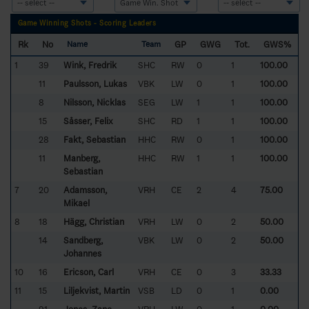
Game Winning Shots - Scoring Leaders
Rk
No
GP
GWG
Tot.
GWS%
Name
Team
1
39
Wink, Fredrik
SHC
RW
0
1
100.00
11
Paulsson, Lukas
VBK
LW
0
1
100.00
8
Nilsson, Nicklas
SEG
LW
1
1
100.00
15
Såsser, Felix
SHC
RD
1
1
100.00
28
Fakt, Sebastian
HHC
RW
0
1
100.00
11
Manberg,
HHC
RW
1
1
100.00
Sebastian
7
20
Adamsson,
VRH
CE
2
4
75.00
Mikael
8
18
Hägg, Christian
VRH
LW
0
2
50.00
14
Sandberg,
VBK
LW
0
2
50.00
Johannes
10
16
Ericson, Carl
VRH
CE
0
3
33.33
11
15
Liljekvist, Martin
VSB
LD
0
1
0.00