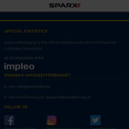
OFFICIAL STATISTICS
stats.swehockey.se is the official statistics web site of the Swedish
Icehockey Association.
IN COOPERATION WITH:
SVENSKA ISHOCKEYFÖRBUNDET
E-mail:
info@swehockey.se
E-mail:svenskhockey.tv:
support@svenskhockey.tv
FOLLOW US
Swehockeyse facebook
Swehockeyse Instagram
Swehockey twitter