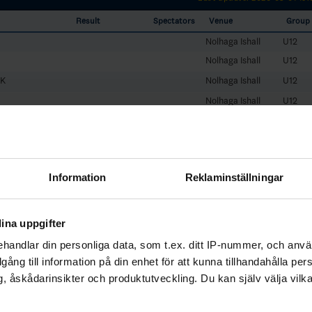
Result
Spectators
Venue
Group
Nolhaga Ishall
U12
Nolhaga Ishall
U12
SK
Nolhaga Ishall
U12
Nolhaga Ishall
U12
HK
Nolhaga Ishall
U12
Nolhaga Ishall
U12
Nolhaga Ishall
U12
Information
Reklaminställningar
Ungdom
Nolhaga Ishall
U12
Nolhaga Ishall
U12
Nolhaga Ishall
U12
ina uppgifter
handlar din personliga data, som t.ex. ditt IP-nummer, och anv
illgång till information på din enhet för att kunna tillhandahålla pe
, åskådarinsikter och produktutveckling. Du kan själv välja vilk