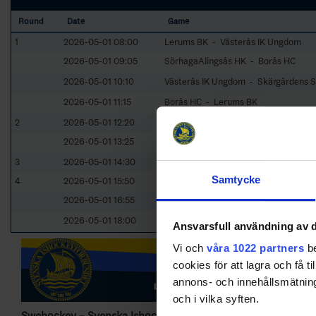
Round
Date
Game
1
2026-05-01 08:00
Lerums BK - Västerås IK Ungdom
2026-05-01 09:05
SörhagaAlingsås HK - Borås HC
2026-05-01 10:10
Västerås IK Ungdom - Skärgårdens 
2026-05-01 11:15
Borås HC - Lerums BK
2
2026-05-01 12:20
Skärgårdens SK - SörhagaAlingsås 
2026-05-01 13:25
Västerås IK Ungdom - Borås HC
3
2026-05-01 14:30
Skärgårdens SK - Lerums BK
Samtycke
4
2026-05-01 15:50
SörhagaAlingsås HK - Västerås IK 
2026-05-01 16:55
Borås HC - Skärgårdens SK
2026-05-01 18:00
Lerums BK - SörhagaAlingsås HK
Ansvarsfull användning av d
Vi och
våra 1022 partners
be
cookies för att lagra och få t
annons- och innehållsmätning
och i vilka syften.
Swehockey – Svenska Ishockeyförbundets officiella app