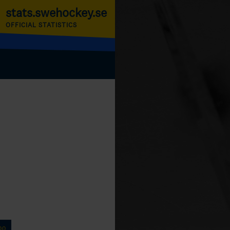
stats.swehockey.se
OFFICIAL STATISTICS
00