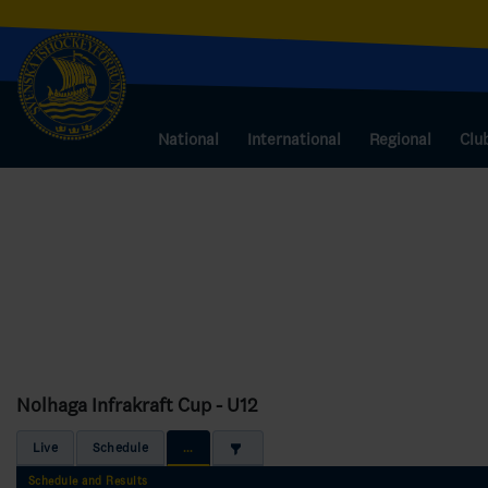
National
International
Regional
Clu
Nolhaga Infrakraft Cup - U12
Live
Schedule
...
Schedule and Results