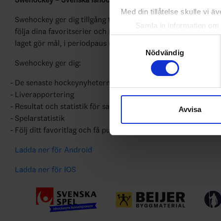
Med din tillåtelse skulle vi äve
Swehockey ger dig tillgång till nyheter, livebevakning och st
Samla in information om 
följa dina favoritserier och lägga upp egna favoritlag i appe
Identifiera din enhet gen
Samtyckesval
laget gör mål, i periodpaus m.m.
Ta reda på mer om hur dina pe
Nödvändig
Swehockey ger dig:
eller dra tillbaka ditt samtyc
De senaste hockeynyheterna ifrån Svenska Ishockeyförbun
Vi använder enhetsidentifierar
Liverapportering
sociala medier och analysera 
Resultat och statistik för samtliga serier
Avvisa
till de sociala medier och a
Spelarstatistik
med annan information som du 
Följ ditt favoritlag och få pushnotiser vid viktiga händelser
Ladda ner för Android
Ladda ner för IOS