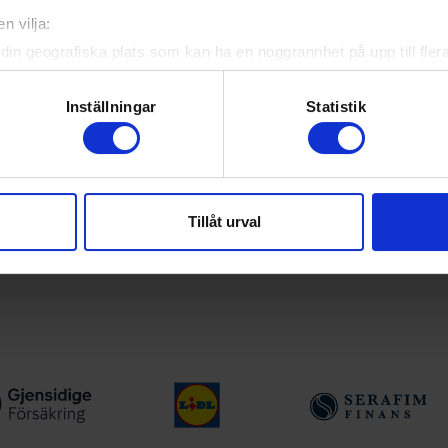
n vilja:
atistik för samtliga ishockeyserier som spelas i Sverige. Du kan
din geografiska plats som kan ha en noggrannhet på upp till fler
n. För dina favoritlag kan du sedan välja att få pushnotiser när
om att aktivt skanna den för specifika kännetecken (fingeravtryc
rsonliga uppgifter behandlas och ställ in dina preferenser i
deta
Inställningar
Statistik
ke när som helst från cookie-förklaringen.
det
e för att anpassa innehållet och annonserna till användarna, tillh
vår trafik. Vi vidarebefordrar även sådana identifierare och anna
Tillåt urval
nnons- och analysföretag som vi samarbetar med. Dessa kan i sin
har tillhandahållit eller som de har samlat in när du har använt 