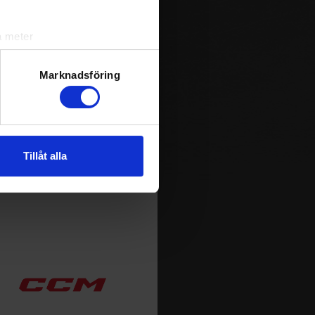
a meter
k)
ljsektionen
. Du kan ändra
Marknadsföring
andahålla funktioner för
n information från din enhet
Tillåt alla
 tur kombinera informationen
deras tjänster.