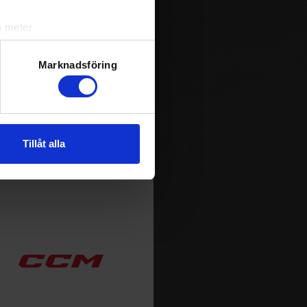
a meter
k)
ljsektionen
. Du kan ändra
Marknadsföring
andahålla funktioner för
n information från din enhet
Tillåt alla
 tur kombinera informationen
deras tjänster.