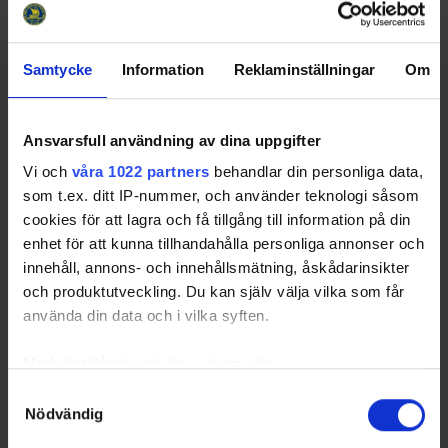
25 15:10
Hallen
2026-04-
Solna SK - Hisingens IK
Stora
25 16:30
Hallen
Samtycke
Information
Reklaminställningar
Om
2026-04-
Luleå HF - Hässelby Kälvesta
Lilla
25 16:30
HC
Hallen
2026-04-
Nyköpings SK - Valbo HC
Lilla
Ansvarsfull användning av dina uppgifter
25 17:50
Hallen
Vi och
våra 1022 partners
behandlar din personliga data,
2026-04-
Fagersta AIK - Hammarby IF
Stora
som t.ex. ditt IP-nummer, och använder teknologi såsom
25 17:50
Hallen
cookies för att lagra och få tillgång till information på din
2026-04-
Fagersta AIK - Hammarby IF
Stora
enhet för att kunna tillhandahålla personliga annonser och
25 17:50
Hallen
innehåll, annons- och innehållsmätning, åskådarinsikter
och produktutveckling. Du kan själv välja vilka som får
använda din data och i vilka syften.
Swehockey – Svenska Ishockeyförbundets officiella app
Med din tillåtelse skulle vi även vilja:
Swehockey ger dig tillgång till nyheter, livebevakning
Samla in information om din geografiska plats som
Samtyckesval
och statistik för samtliga ishockeyserier som spelas i
Nödvändig
kan ha en noggrannhet på upp till flera meter
Sverige. Du kan följa dina favoritserier och lägga upp
Identifiera din enhet genom att aktivt skanna den för