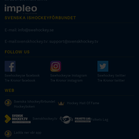
SVENSKA ISHOCKEYFÖRBUNDET
E-mail:
info@swehockey.se
E-mail:svenskhockey.tv:
support@svenskhockey.tv
FOLLOW US
Swehockeyse facebook
Swehockeyse Instagram
Swehockey twitter
Tre Kronor facebook
Tre Kronor instagram
Tre Kronor twitter
WEB
Svenska Ishockeyförbundet
Hockey Hall Of Fame
Hockeyboken
Svenskhockey.tv
Folkets Lag
Ladda ner vår app