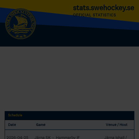
stats.swehockey.se
OFFICIAL STATISTICS
Schedule
Date
Game
Venue / Host
2026-04-25
Järna SK - Hammarby IF
Järna Ishall /