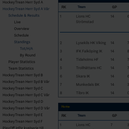
HockeyTrean Herr Syd A
RK
GP
Team
HockeyTrean Herr Syd A Vår
Schedule & Results
1
Lions HC
14
Strömstad
Live
Overview
Schedule
Standings
2
Lysekils HK Viking
14
Tot/H/A
3
IFK Falköping IK
14
By Round
4
Tidaholms HF
14
Player Statistics
5
Trollhättans HC
14
Team Statistics
HockeyTrean Herr Syd B
6
Skara IK
14
HockeyTrean Herr Syd B Vår
7
Munkedals BK
14
HockeyTrean Herr Syd C
8
Tibro IK
14
HockeyTrean Herr Syd C Vår
HockeyTrean Herr Syd D
Home
HockeyTrean Herr Syd D Vår
HockeyTrean Herr Syd E
RK
GP
Team
HockeyTrean Herr Syd F
1
Lions HC
7
PlayOff inför kvalserie till