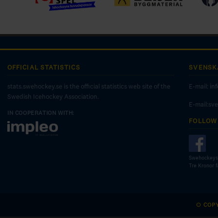
OFFICIAL STATISTICS
SVENSK
stats.swehockey.se is the official statistics web site of the
E-mail:
in
Swedish Icehockey Association.
E-mail:sv
IN COOPERATION WITH:
FOLLOW
Swehockeys
Tre Kronor 
© COP