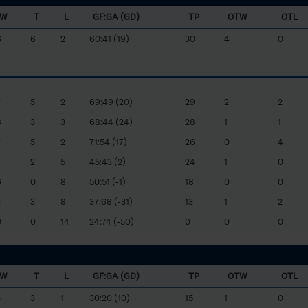
W
T
L
GF:GA (GD)
TP
OTW
OTL
6
6
2
60:41 (19)
30
4
0
7
5
2
69:49 (20)
29
2
2
8
3
3
68:44 (24)
28
1
1
7
5
2
71:54 (17)
26
0
4
7
2
5
45:43 (2)
24
1
0
6
0
8
50:51 (-1)
18
0
0
3
3
8
37:68 (-31)
13
1
2
0
0
14
24:74 (-50)
0
0
0
W
T
L
GF:GA (GD)
TP
OTW
OTL
3
3
1
30:20 (10)
15
1
0