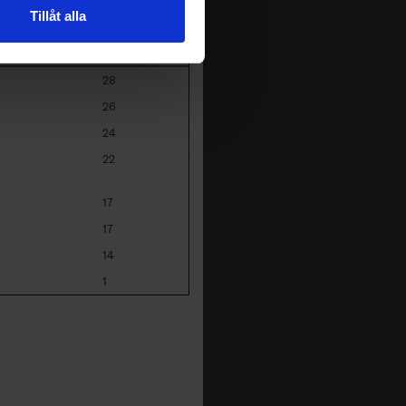
Tillåt alla
 tur kombinera informationen
deras tjänster.
TP
28
26
24
22
17
17
14
1