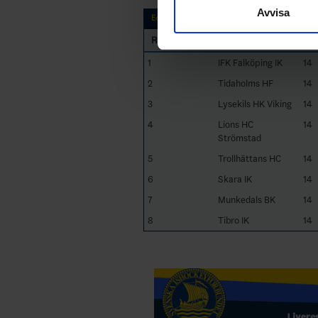
Avvisa
till de sociala medier och a
Equal Strength
med annan information som du 
RK
G
Team
1
IFK Falköping IK
14
2
Tidaholms HF
14
3
Lysekils HK Viking
14
4
Lions HC
14
Strömstad
5
Trollhättans HC
14
6
Skara IK
14
7
Munkedals BK
14
8
Tibro IK
14