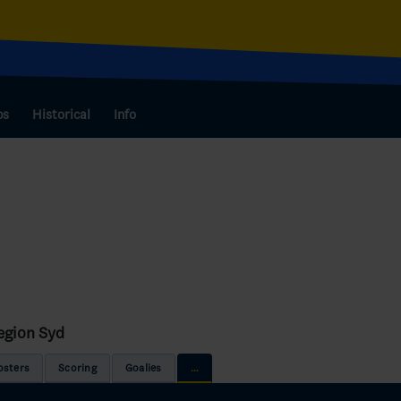
bs
Historical
Info
egion Syd
osters
Scoring
Goalies
...