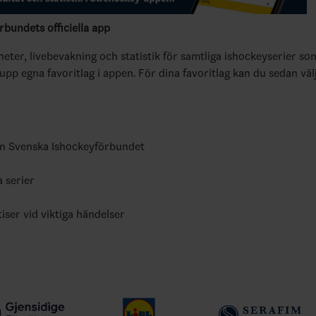
bundets officiella app
yheter, livebevakning och statistik för samtliga ishockeyserier so
 upp egna favoritlag i appen. För dina favoritlag kan du sedan väl
ån Svenska Ishockeyförbundet
a serier
tiser vid viktiga händelser