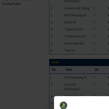
Strömstad
HockeyTvåan
2
Lysekils HK Viking
7
3
IFK Falköping IK
7
4
Skara IK
7
5
Tidaholms HF
7
6
Trollhättans HC
7
7
Munkedals BK
7
8
Tibro IK
7
Away
RK
GP
Team
1
IFK Falköping IK
7
2
Lions HC
7
Strömstad
3
Tidaholms HF
7
4
Lysekils HK Viking
7