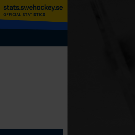
stats.swehockey.se
OFFICIAL STATISTICS