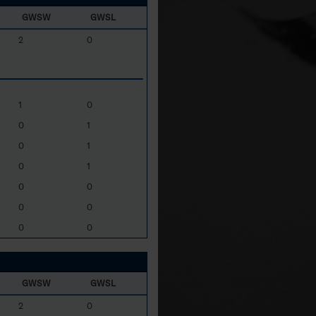
GWSW
GWSL
2
0
1
0
0
1
0
1
0
1
0
0
0
0
0
0
GWSW
GWSL
2
0