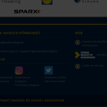
A ISHOCKEYFÖRBUNDET
WEB
Svenska Ishockeyför
fo@swehockey.se
Hockeyboken
enskhockey.tv:
support@svenskhockey.tv
Svenskho
 US
Ladda ner vår app
e facebook
Swehockeyse
Swehockey twitter
facebook
Instagram
Tre Kronor twitter
Tre Kronor instagram
YRIGHT SWEDISH ICE HOCKEY ASSOCIATION