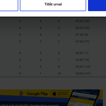
Tillåt urval
nnons- och analysföretag som vi samarbetar med. Dessa kan i sin
har tillhandahållit eller som de har samlat in när du har använt 
P
W
T
L
GF:GA (GD)
8
4
2
52:30 (22)
6
8
0
58:36 (22)
6
6
2
47:38 (9)
5
7
2
47:30 (17)
4
5
5
33:34 (-1)
5
2
7
32:38 (-6)
3
5
6
33:56 (-23)
0
1
13
13:60 (-47)