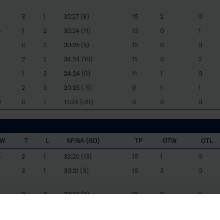
3
3
1
35:27 (8)
15
2
0
4
1
2
35:24 (11)
13
0
1
4
0
3
30:25 (5)
12
0
0
3
2
2
34:24 (10)
11
0
2
3
1
3
24:24 (0)
11
1
0
2
2
3
20:25 (-5)
9
1
1
0
0
7
13:34 (-21)
0
0
0
W
T
L
GF:GA (GD)
TP
OTW
OTL
4
2
1
33:20 (13)
15
1
0
3
3
1
30:21 (9)
15
3
0
4
3
0
37:30 (7)
15
0
2
4
2
1
34:22 (12)
14
0
2