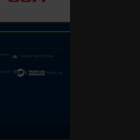
bundet
Hockey Hall Of Fame
ckey.tv
Folkets Lag