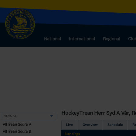
National
International
Regional
Clu
HockeyTrean Herr Syd A Vår, R
AllTrean Södra A
Live
Overview
Schedule
R
AllTrean Södra B
Standings