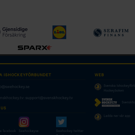
A ISHOCKEYFÖRBUNDET
WEB
Svenska Ishockeyför
fo@swehockey.se
Hockeyboken
enskhockey.tv:
support@svenskhockey.tv
Svenskho
 US
Ladda ner vår app
e facebook
Swehockeyse
Swehockey twitter