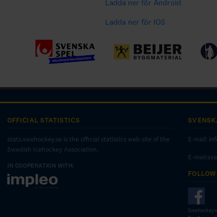
Ladda ner för Android
Ladda ner för IOS
OFFICIAL STATISTICS
SVENSK
stats.swehockey.se is the official statistics web site of the
E-mail:
in
Swedish Icehockey Association.
E-mail:sv
IN COOPERATION WITH:
FOLLOW
Swehockeys