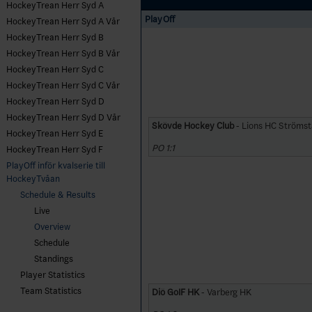
HockeyTrean Herr Syd A
PlayOff
HockeyTrean Herr Syd A Vår
HockeyTrean Herr Syd B
HockeyTrean Herr Syd B Vår
HockeyTrean Herr Syd C
HockeyTrean Herr Syd C Vår
HockeyTrean Herr Syd D
HockeyTrean Herr Syd D Vår
Skövde Hockey Club
- Lions HC Ströms
HockeyTrean Herr Syd E
PO 1:1
HockeyTrean Herr Syd F
PlayOff inför kvalserie till
HockeyTvåan
Schedule & Results
Live
Overview
Schedule
Standings
Player Statistics
Team Statistics
Diö GoIF HK
- Varberg HK