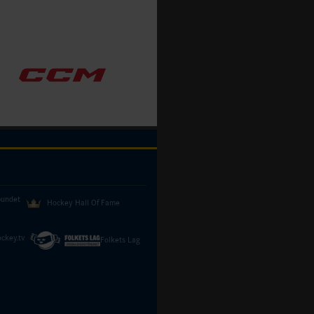
bundet
Hockey Hall Of Fame
ckey.tv
Folkets Lag