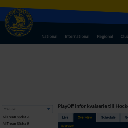
National
International
Regional
Clu
PlayOff inför kvalserie till Ho
AllTrean Södra A
Live
Overview
Schedule
R
AllTrean Södra B
Overview