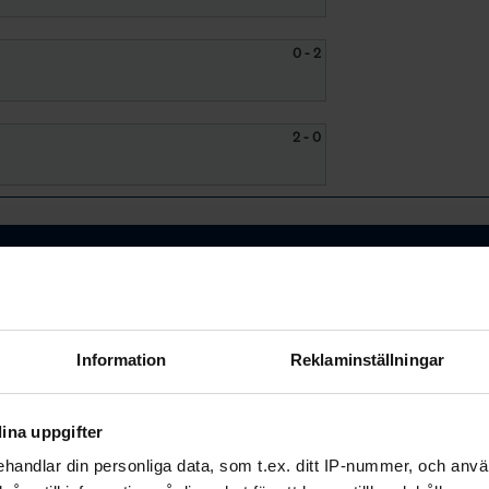
0 - 2
2 - 0
2 - 0
Ishall
Information
Reklaminställningar
b
2 - 10
(1 - 0, 1 - 5, 0 - 5)
ov
ina uppgifter
d
9 - 1
(2 - 0, 2 - 0, 5 - 1)
handlar din personliga data, som t.ex. ditt IP-nummer, och anv