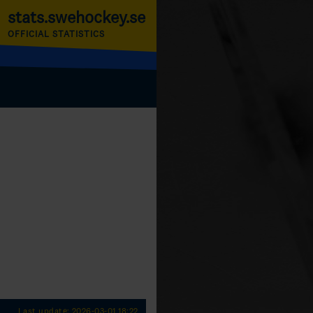
stats.swehockey.se
OFFICIAL STATISTICS
Last update: 2026-03-01 18:22