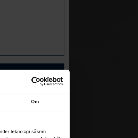
Om
376
591
änder teknologi såsom