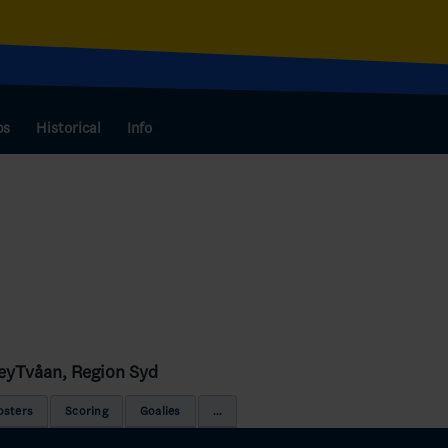
bs
Historical
Info
ckeyTvåan, Region Syd
osters
Scoring
Goalies
...