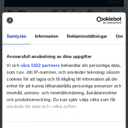
Games)
RK
GP
W
T
L
GD
TP
Team
1
Nässjö HC
12
9
2
1
34
30
2
Diö GoIF HK
12
9
1
2
34
28
Samtycke
Information
Reklaminställningar
Om
3
Skillingaryds IS
12
4
3
5
10
18
Ansvarsfull användning av dina uppgifter
Vi och
våra 1022 partners
behandlar din personliga data,
4
Lenhovda IF
12
5
1
6
6
16
som t.ex. ditt IP-nummer, och använder teknologi såsom
5
Virserums SGF
12
4
2
6
-16
16
cookies för att lagra och få tillgång till information på din
enhet för att kunna tillhandahålla personliga annonser och
6
Rydaholms SK
12
3
2
7
-32
11
innehåll, annons- och innehållsmätning, åskådarinsikter
7
Eksjö HC
12
2
1
9
-36
7
och produktutveckling. Du kan själv välja vilka som får
använda din data och i vilka syften.
Med din tillåtelse skulle vi även vilja: