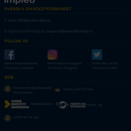
SVENSKA ISHOCKEYFÖRBUNDET
E-mail:
info@swehockey.se
E-mail:svenskhockey.tv:
support@svenskhockey.tv
FOLLOW US
Swehockeyse facebook
Swehockeyse Instagram
Swehockey twitter
Tre Kronor facebook
Tre Kronor instagram
Tre Kronor twitter
WEB
Svenska Ishockeyförbundet
Hockey Hall Of Fame
Hockeyboken
Svenskhockey.tv
Folkets Lag
Ladda ner vår app