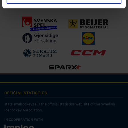
Ladda ner för IOS
OFFICIAL STATISTICS
stats.swehockey.se is the official statistics web site of the Swedish
Icehockey Association.
IN COOPERATION WITH: