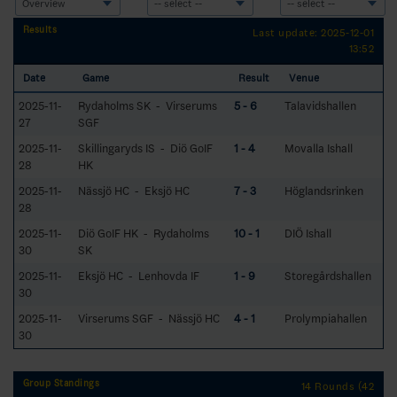
Results
Last update: 2025-12-01
13:52
Date
Game
Result
Venue
2025-11-
Rydaholms SK - Virserums
5 - 6
Talavidshallen
27
SGF
2025-11-
Skillingaryds IS - Diö GoIF
1 - 4
Movalla Ishall
28
HK
2025-11-
Nässjö HC - Eksjö HC
7 - 3
Höglandsrinken
28
2025-11-
Diö GoIF HK - Rydaholms
10 - 1
DIÖ Ishall
30
SK
2025-11-
Eksjö HC - Lenhovda IF
1 - 9
Storegårdshallen
30
2025-11-
Virserums SGF - Nässjö HC
4 - 1
Prolympiahallen
30
Group Standings
14 Rounds (42