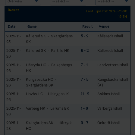
Results
Last update: 2025-11-30
19:54
Date
Game
Result
Venue
2025-11-
Kållered SK - Skärgårdens
5 - 2
Kållereds Ishall
25
SK
2025-11-
Kållered SK - Partille HK
6 - 2
Kållereds Ishall
26
2025-11-
Härryda HC - Falkenbergs
7 - 1
Landvetters Ishall
26
HK
2025-11-
Kungsbacka HC -
7 - 5
Kungsbacka Ishall
26
Skärgårdens SK
(A)
2025-11-
Hovås HC - Hisingens IK
11 - 2
Askims Ishall
26
2025-11-
Varberg HK - Lerums BK
1 - 6
Varbergs Ishall
28
2025-11-
Skärgårdens SK - Härryda
3 - 7
Öckerö Ishall
28
HC