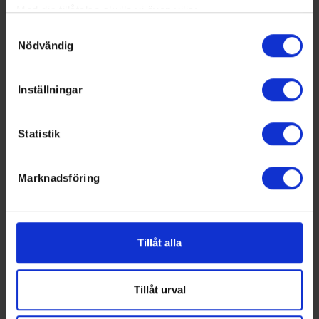
Med din tillåtelse skulle vi även vilja:
Samla in information om din geografiska plats som
Samtyckesval
Nödvändig
kan ha en noggrannhet på upp till flera meter
Swehockey – Svenska Ishockeyförbundets officiella app
Identifiera din enhet genom att aktivt skanna den för
specifika kännetecken (fingeravtryck)
Inställningar
Swehockey ger dig tillgång till nyheter, livebevakning
Ta reda på mer om hur dina personliga uppgifter
och statistik för samtliga ishockeyserier som spelas i
behandlas och ställ in dina preferenser i
detaljsektionen
.
Sverige. Du kan följa dina favoritserier och lägga upp
Statistik
Du kan ändra eller dra tillbaka ditt samtycke när som
egna favoritlag i appen. För dina favoritlag kan du
helst från cookie-förklaringen.
sedan välja att få pushnotiser när laget gör mål, i
periodpaus m.m.
Marknadsföring
Vi använder enhetsidentifierare för att anpassa innehållet
och annonserna till användarna, tillhandahålla funktioner
Swehockey ger dig:
för sociala medier och analysera vår trafik. Vi
De senaste hockeynyheterna ifrån Svenska
vidarebefordrar även sådana identifierare och annan
Tillåt alla
Ishockeyförbundet
information från din enhet till de sociala medier och
Liverapportering
annons- och analysföretag som vi samarbetar med.
Resultat och statistik för samtliga serier
Dessa kan i sin tur kombinera informationen med annan
Tillåt urval
Spelarstatistik
information som du har tillhandahållit eller som de har
Följ ditt favoritlag och få pushnotiser vid viktiga