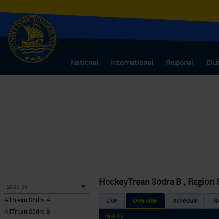
National
International
Regional
Clu
HockeyTrean Södra B , Region 
AllTrean Södra A
Live
Overview
Schedule
R
AllTrean Södra B
Results