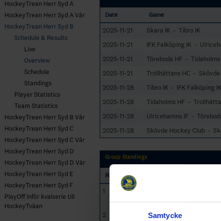
HockeyTrean Herr Syd A
HockeyTrean Herr Syd A Vår
Date
Game
HockeyTrean Herr Syd B
2025-11-21
Skara IK - Tibro IK
Schedule & Results
2025-11-21
IFK Falköping IK - Ulrice
Live
2025-11-21
Töreboda HF - Tidaholms
Overview
Schedule
2025-11-21
Trollhättans HC - Skövde
Standings
2025-11-28
Tibro IK - IFK Falköping I
Player Statistics
2025-11-28
Tidaholms HF - Trollhätt
Team Statistics
2025-11-28
Ulricehamns IF - Törebod
HockeyTrean Herr Syd B Vår
HockeyTrean Herr Syd C
2025-11-28
Skövde Hockey Club - Sk
HockeyTrean Herr Syd C Vår
HockeyTrean Herr Syd D
Group Standings
HockeyTrean Herr Syd D Vår
HockeyTrean Herr Syd E
RK
GP
Team
HockeyTrean Herr Syd F
1
Skövde Hockey
14
13
PlayOff inför kvalserie till
Club
HockeyTvåan
2
Töreboda HF
14
11
Samtycke