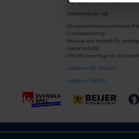
laget gör mål, i periodpaus m.m.
Swehockey ger dig:
De senaste hockeynyheterna ifr
Liverapportering
Resultat och statistik för samtlig
Spelarstatistik
Följ ditt favoritlag och få pushno
Ladda ner för Android
Ladda ner för IOS