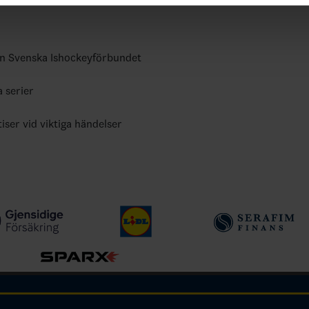
ån Svenska Ishockeyförbundet
a serier
tiser vid viktiga händelser