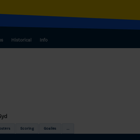
bs
Historical
Info
Syd
osters
Scoring
Goalies
...