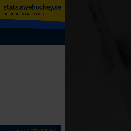
stats.swehockey.se
OFFICIAL STATISTICS
Last update: 2025-11-28 22:19