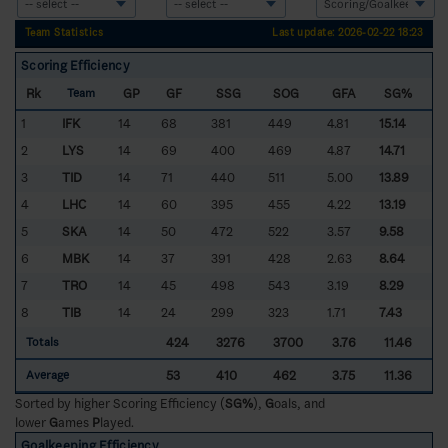
Team Statistics
Last update: 2026-02-22 18:23
Scoring Efficiency
Rk
GP
GF
SSG
SOG
GFA
SG%
Team
1
IFK
14
68
381
449
4.81
15.14
2
LYS
14
69
400
469
4.87
14.71
3
TID
14
71
440
511
5.00
13.89
4
LHC
14
60
395
455
4.22
13.19
5
SKA
14
50
472
522
3.57
9.58
6
MBK
14
37
391
428
2.63
8.64
7
TRO
14
45
498
543
3.19
8.29
8
TIB
14
24
299
323
1.71
7.43
424
3276
3700
3.76
11.46
Totals
53
410
462
3.75
11.36
Average
Sorted by higher Scoring Efficiency (
SG%
),
G
oals, and
lower
G
ames
P
layed.
Goalkeeping Efficiency