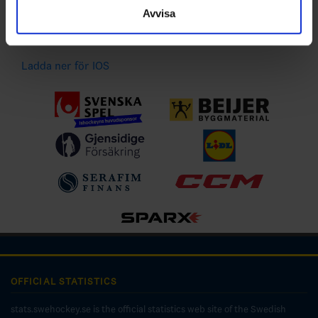
händelser
Avvisa
Ladda ner för Android
Ladda ner för IOS
OFFICIAL STATISTICS
stats.swehockey.se is the official statistics web site of the Swedish