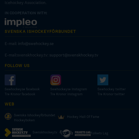
Icehockey Association.
IN COOPERATION WITH:
SVENSKA ISHOCKEYFÖRBUNDET
E-mail:
info@swehockey.se
E-mail:svenskhockey.tv:
support@svenskhockey.tv
FOLLOW US
Swehockeyse facebook
Swehockeyse Instagram
Swehockey twitter
Tre Kronor facebook
Tre Kronor instagram
Tre Kronor twitter
WEB
Svenska Ishockeyförbundet
Hockey Hall Of Fame
Hockeyboken
Svenskhockey.tv
Folkets Lag