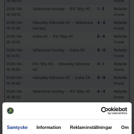
18 08:00
Arena
2026-04-
Vallentuna Hockey - IFK Täby HC
1 - 3
Reliable
18 09:15
Arena
2026-04-
Hässelby Kälvesta HC - Vallentuna
4 - 6
Reliable
18 10:30
Hockey
Arena
2026-04-
Solna SK - IFK Täby HC
5 - 4
Reliable
18 13:00
Arena
2026-04-
Vallentuna Hockey - Solna SK
9 - 0
Reliable
18 14:15
Arena
2026-04-
IFK Täby HC - Hässelby Kälvesta
3 - 1
Reliable
18 15:30
HC
Arena
2026-04-
Hässelby Kälvesta HC - Solna SK
6 - 9
Reliable
18 16:45
Arena
2026-04-
Vallentuna Hockey - IFK Täby HC
4 - 3
Reliable
18 18:00
Arena
2026-04-
Placering: 3 Grundspel - Placering:
Reliable
18 16:45
4 Grundspel
Arena
2026-04-
Placering: 3 Grundspel - Placering:
Reliable
18 16:45
4 Grundspel
Arena
Samtycke
Information
Reklaminställningar
Om
2026-04-
Placering: 1 Grundspel - Placering:
Reliable