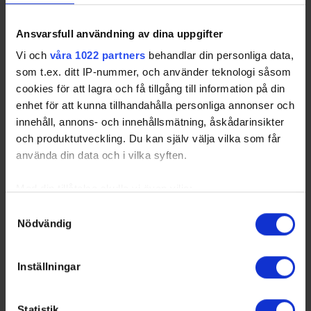
18 18:00
2 Grundspel
Arena
2026-04-
Placering: 1 Grundspel - Placering:
Reliable
Ansvarsfull användning av dina uppgifter
18 18:00
2 Grundspel
Arena
Vi och
våra 1022 partners
behandlar din personliga data,
som t.ex. ditt IP-nummer, och använder teknologi såsom
cookies för att lagra och få tillgång till information på din
enhet för att kunna tillhandahålla personliga annonser och
Swehockey – Svenska Ishockeyförbundets officiella app
innehåll, annons- och innehållsmätning, åskådarinsikter
Swehockey ger dig tillgång till nyheter, livebevakning
och produktutveckling. Du kan själv välja vilka som får
och statistik för samtliga ishockeyserier som spelas i
använda din data och i vilka syften.
Sverige. Du kan följa dina favoritserier och lägga upp
egna favoritlag i appen. För dina favoritlag kan du
Med din tillåtelse skulle vi även vilja:
sedan välja att få pushnotiser när laget gör mål, i
Samla in information om din geografiska plats som
Samtyckesval
periodpaus m.m.
Nödvändig
kan ha en noggrannhet på upp till flera meter
Identifiera din enhet genom att aktivt skanna den för
Swehockey ger dig:
specifika kännetecken (fingeravtryck)
Inställningar
De senaste hockeynyheterna ifrån Svenska
Ta reda på mer om hur dina personliga uppgifter
Ishockeyförbundet
behandlas och ställ in dina preferenser i
detaljsektionen
.
Liverapportering
Statistik
Du kan ändra eller dra tillbaka ditt samtycke när som