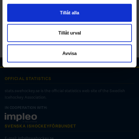
för sociala medier och analysera vår trafik. Vi
vidarebefordrar även sådana identifierare och annan
Tillåt alla
information från din enhet till de sociala medier och
annons- och analysföretag som vi samarbetar med.
Dessa kan i sin tur kombinera informationen med annan
Tillåt urval
information som du har tillhandahållit eller som de har
samlat in när du har använt deras tjänster.
Avvisa
OFFICIAL STATISTICS
stats.swehockey.se is the official statistics web site of the Swedish
Icehockey Association.
IN COOPERATION WITH:
SVENSKA ISHOCKEYFÖRBUNDET
E-mail:
info@swehockey.se