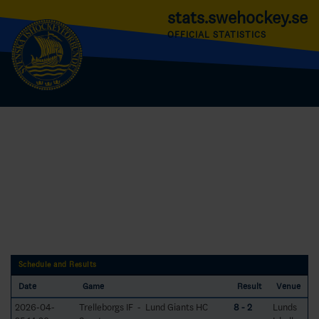
stats.swehockey.se
OFFICIAL STATISTICS
Schedule and Results
Date
Game
Result
Venue
2026-04-
Trelleborgs IF - Lund Giants HC
8 - 2
Lunds