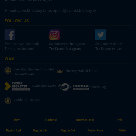
E-mail:svenskhockey.tv:
support@svenskhockey.tv
FOLLOW US
Swehockeyse facebook
Swehockeyse Instagram
Swehockey twitter
Tre Kronor facebook
Tre Kronor instagram
Tre Kronor twitter
WEB
Svenska Ishockeyförbundet
Hockey Hall Of Fame
Hockeyboken
Svenskhockey.tv
Folkets Lag
Ladda ner vår app
Hem
National
International
Info
© COPYRIGHT SWEDISH ICE HOCKEY ASSOCIATION
Region Syd
Region Väst
Region Öst
Region Norr
Clubs