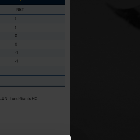
NET
1
1
0
0
-1
-1
LUN
- Lund Giants HC