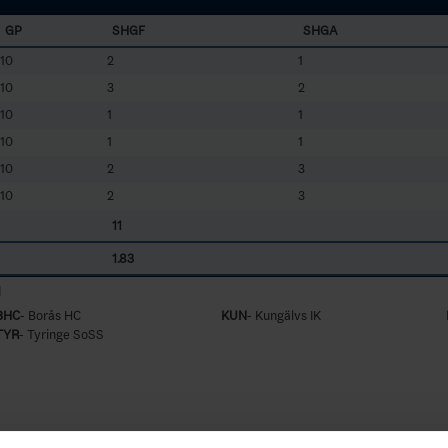
GP
SHGF
SHGA
10
2
1
10
3
2
10
1
1
10
1
1
10
2
3
10
2
3
11
1.83
d
BHC
- Borås HC
KUN
- Kungälvs IK
TYR
- Tyringe SoSS