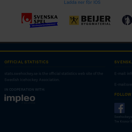
Ladda ner för IOS
OFFICIAL STATISTICS
SVENSK
stats.swehockey.se is the official statistics web site of the
E-mail:
in
Swedish Icehockey Association.
E-mail:sv
IN COOPERATION WITH:
FOLLOW
Swehockeys
Tre Kronor 