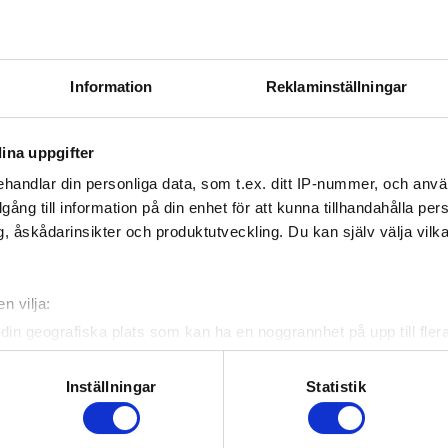
Information
Reklaminställningar
ina uppgifter
handlar din personliga data, som t.ex. ditt IP-nummer, och anv
illgång till information på din enhet för att kunna tillhandahålla pe
, åskådarinsikter och produktutveckling. Du kan själv välja vilk
n vilja:
din geografiska plats som kan ha en noggrannhet på upp till fler
om att aktivt skanna den för specifika kännetecken (fingeravtryc
rsonliga uppgifter behandlas och ställ in dina preferenser i
deta
Inställningar
Statistik
ke när som helst från cookie-förklaringen.