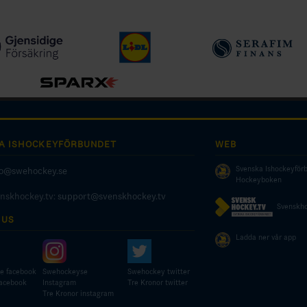
A ISHOCKEYFÖRBUNDET
WEB
Svenska Ishockeyför
fo@swehockey.se
Hockeyboken
enskhockey.tv:
support@svenskhockey.tv
Svenskho
 US
Ladda ner vår app
e facebook
Swehockeyse
Swehockey twitter
facebook
Instagram
Tre Kronor twitter
Tre Kronor instagram