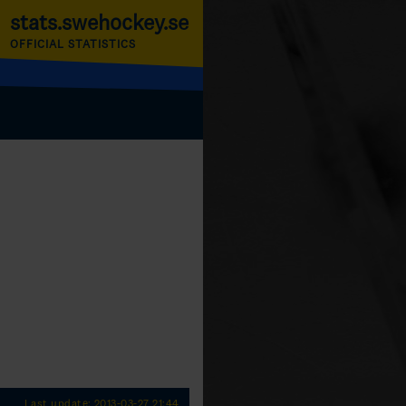
stats.swehockey.se
OFFICIAL STATISTICS
Last update: 2013-03-27 21:44