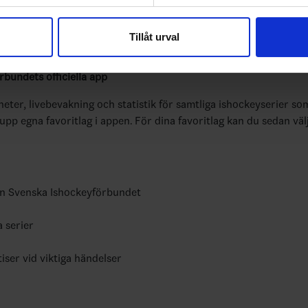
e för att anpassa innehållet och annonserna till användarna, tillh
vår trafik. Vi vidarebefordrar även sådana identifierare och anna
Tillåt urval
nnons- och analysföretag som vi samarbetar med. Dessa kan i sin
har tillhandahållit eller som de har samlat in när du har använt 
bundets officiella app
yheter, livebevakning och statistik för samtliga ishockeyserier so
 upp egna favoritlag i appen. För dina favoritlag kan du sedan väl
ån Svenska Ishockeyförbundet
a serier
tiser vid viktiga händelser