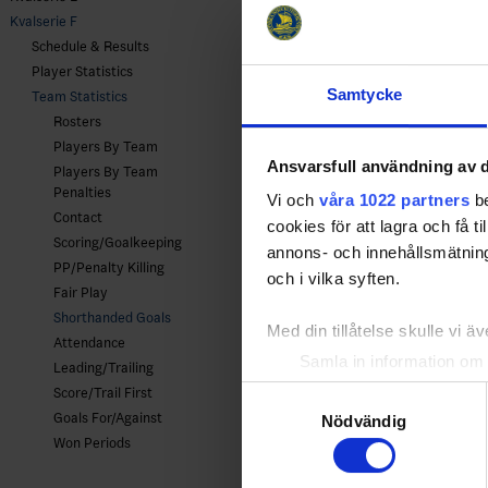
Kvalserie F
Schedule & Results
Player Statistics
Samtycke
Team Statistics
Rosters
Players By Team
Ansvarsfull användning av d
Players By Team
Penalties
Vi och
våra 1022 partners
be
Contact
cookies för att lagra och få t
Scoring/Goalkeeping
annons- och innehållsmätning
PP/Penalty Killing
och i vilka syften.
Fair Play
Shorthanded Goals
Med din tillåtelse skulle vi äve
Attendance
Samla in information om 
Leading/Trailing
Identifiera din enhet gen
Samtyckesval
Score/Trail First
Ta reda på mer om hur dina pe
Goals For/Against
Nödvändig
eller dra tillbaka ditt samtyc
Won Periods