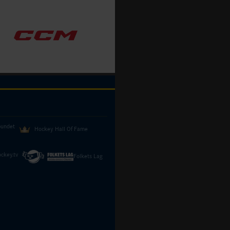
bundet
Hockey Hall Of Fame
ckey.tv
Folkets Lag