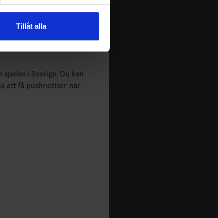
andahålla funktioner för
n information från din enhet
Tillåt alla
 tur kombinera informationen
deras tjänster.
m spelas i Sverige. Du kan
ja att få pushnotiser när