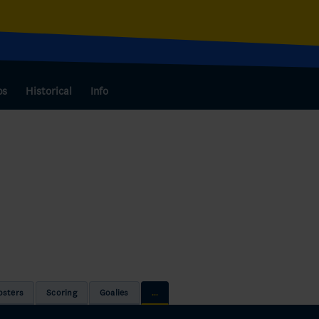
bs
Historical
Info
osters
Scoring
Goalies
...