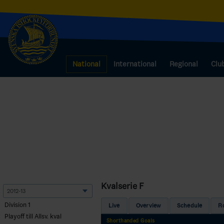
National
International
Regional
Clu
Kvalserie F
Division 1
Live
Overview
Schedule
R
Playoff till Allsv. kval
Shorthanded Goals