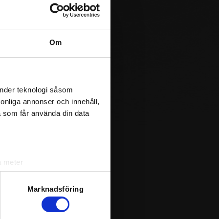
Om
änder teknologi såsom
rsonliga annonser och innehåll,
a som får använda din data
a meter
k)
ljsektionen
. Du kan ändra
Marknadsföring