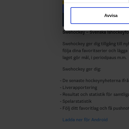
Vi använder enhetsidentifierar
sociala medier och analysera 
Avvisa
till de sociala medier och a
med annan information som du 
Swehockey – Svenska Ishockeyför
Swehockey ger dig tillgång till n
följa dina favoritserier och lägga
laget gör mål, i periodpaus m.m.
Swehockey ger dig:
De senaste hockeynyheterna ifr
Liverapportering
Resultat och statistik för samtlig
Spelarstatistik
Följ ditt favoritlag och få pushno
Ladda ner för Android