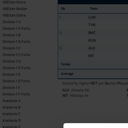
AllEttan Norra
Rk
AllEttan Mellan
Team
AllEttan Södra
1
LUN
Division 1 A
TYR
Division 1 A Forts.
3
BHC
Division 1 B
KUN
Division 1 B Forts.
5
ALV
Division 1 C
Division 1 C Forts.
NIT
Division 1 D
Totals
Division 1 D Forts.
Average
Division 1 E
Division 1 E Forts.
Sorted by higher
NET
per
G
ames
P
laye
Division 1 F
ALV
- Alvesta SK
Division 1 F Forts.
NIT
- Nittorps IK
Kvalserie A
Kvalserie B
Kvalserie C
Kvalserie D
Kvalserie E