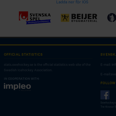
Ladda ner för IOS
OFFICIAL STATISTICS
SVENSK
stats.swehockey.se is the official statistics web site of the
E-mail:
in
Swedish Icehockey Association.
E-mail:sv
IN COOPERATION WITH:
FOLLOW
Swehockeys
Tre Kronor 