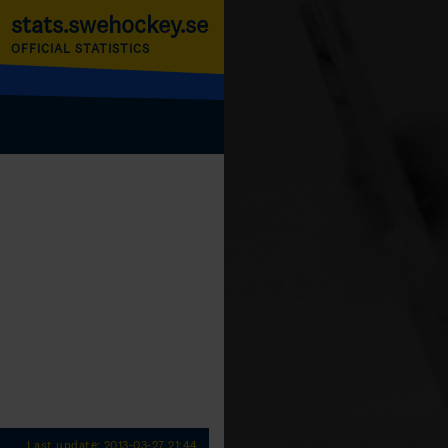
stats.swehockey.se
OFFICIAL STATISTICS
Last update: 2013-03-27 21:44