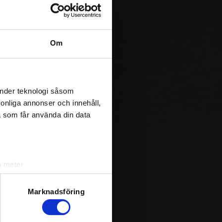
Om
änder teknologi såsom
rsonliga annonser och innehåll,
a som får använda din data
a meter
k)
ljsektionen
. Du kan ändra
Marknadsföring