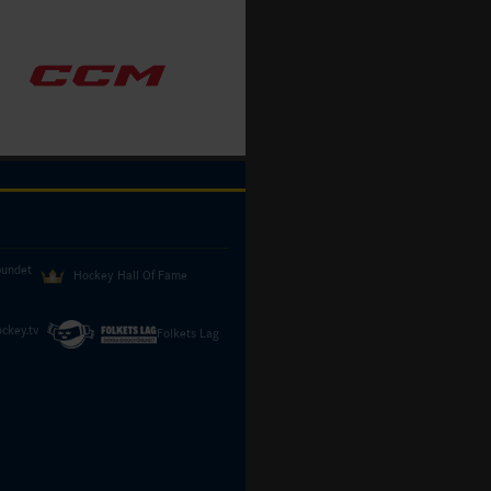
bundet
Hockey Hall Of Fame
ckey.tv
Folkets Lag