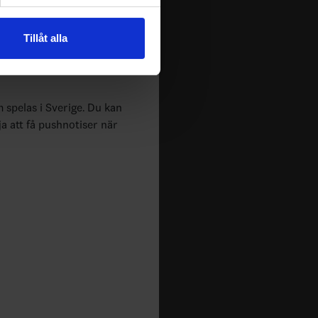
andahålla funktioner för
n information från din enhet
Tillåt alla
 tur kombinera informationen
deras tjänster.
m spelas i Sverige. Du kan
ja att få pushnotiser när