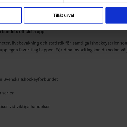
e för att anpassa innehållet och annonserna till användarna, tillh
vår trafik. Vi vidarebefordrar även sådana identifierare och anna
Tillåt urval
nnons- och analysföretag som vi samarbetar med. Dessa kan i sin
har tillhandahållit eller som de har samlat in när du har använt 
bundets officiella app
yheter, livebevakning och statistik för samtliga ishockeyserier so
 upp egna favoritlag i appen. För dina favoritlag kan du sedan väl
ån Svenska Ishockeyförbundet
a serier
tiser vid viktiga händelser