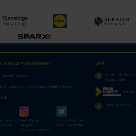
A ISHOCKEYFÖRBUNDET
WEB
Svenska Ishockeyför
fo@swehockey.se
Hockeyboken
enskhockey.tv:
support@svenskhockey.tv
Svenskho
 US
Ladda ner vår app
e facebook
Swehockeyse
Swehockey twitter
facebook
Instagram
Tre Kronor twitter
Tre Kronor instagram