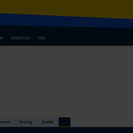
bs
Historical
Info
osters
Scoring
Goalies
...