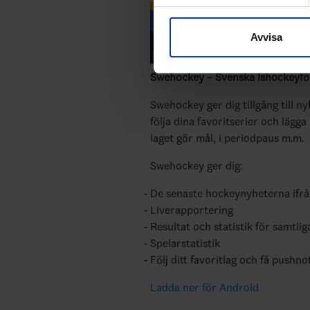
Vi använder enhetsidentifierar
sociala medier och analysera 
Avvisa
till de sociala medier och a
med annan information som du 
Swehockey – Svenska Ishockeyför
Swehockey ger dig tillgång till n
följa dina favoritserier och lägga
laget gör mål, i periodpaus m.m.
Swehockey ger dig:
De senaste hockeynyheterna ifr
Liverapportering
Resultat och statistik för samtlig
Spelarstatistik
Följ ditt favoritlag och få pushno
Ladda ner för Android