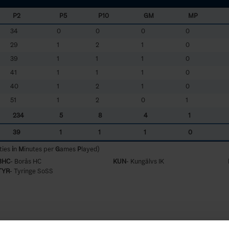
P2
P5
P10
GM
MP
34
0
0
0
0
29
1
2
1
0
39
1
1
1
0
41
1
1
1
0
40
1
2
1
0
51
1
2
0
1
234
5
8
4
1
39
1
1
1
0
ties
i
n
M
inutes per
G
ames
P
layed)
BHC
- Borås HC
KUN
- Kungälvs IK
TYR
- Tyringe SoSS