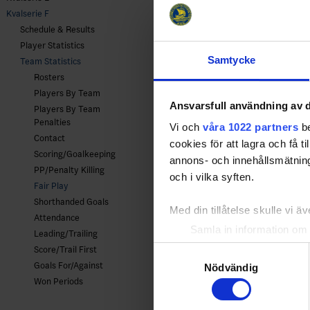
Kvalserie F
Schedule & Results
Player Statistics
Samtycke
Team Statistics
Rosters
Players By Team
Ansvarsfull användning av d
Players By Team
Penalties
Vi och
våra 1022 partners
be
Contact
cookies för att lagra och få t
Scoring/Goalkeeping
annons- och innehållsmätning
PP/Penalty Killing
och i vilka syften.
Fair Play
Shorthanded Goals
Med din tillåtelse skulle vi äve
Attendance
Samla in information om 
Leading/Trailing
Identifiera din enhet gen
Samtyckesval
Score/Trail First
Ta reda på mer om hur dina pe
Goals For/Against
Nödvändig
eller dra tillbaka ditt samtyc
Won Periods