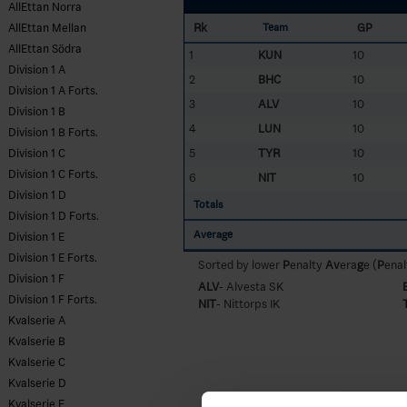
AllEttan Norra
Rk
GP
AllEttan Mellan
Team
AllEttan Södra
1
KUN
10
Division 1 A
2
BHC
10
Division 1 A Forts.
3
ALV
10
Division 1 B
4
LUN
10
Division 1 B Forts.
5
TYR
10
Division 1 C
Division 1 C Forts.
6
NIT
10
Division 1 D
Totals
Division 1 D Forts.
Average
Division 1 E
Division 1 E Forts.
Sorted by lower
P
enalty
Av
era
g
e (
P
enal
Division 1 F
ALV
- Alvesta SK
Division 1 F Forts.
NIT
- Nittorps IK
Kvalserie A
Kvalserie B
Kvalserie C
Kvalserie D
Kvalserie E