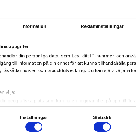
Information
Reklaminställningar
ina uppgifter
handlar din personliga data, som t.ex. ditt IP-nummer, och anv
illgång till information på din enhet för att kunna tillhandahålla pe
, åskådarinsikter och produktutveckling. Du kan själv välja vilk
n vilja:
din geografiska plats som kan ha en noggrannhet på upp till fler
om att aktivt skanna den för specifika kännetecken (fingeravtryc
rsonliga uppgifter behandlas och ställ in dina preferenser i
deta
Inställningar
Statistik
ke när som helst från cookie-förklaringen.