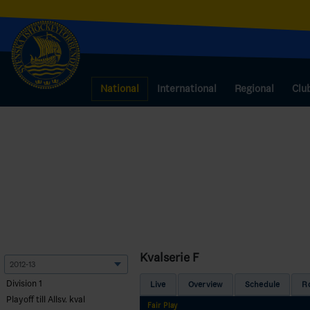
National
International
Regional
Clu
Kvalserie F
Division 1
Live
Overview
Schedule
R
Playoff till Allsv. kval
Fair Play