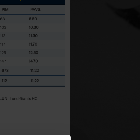
PIM
PAVG.
68
6.80
103
10.30
113
11.30
117
11.70
125
12.50
147
14.70
673
11.22
112
11.22
LUN
- Lund Giants HC