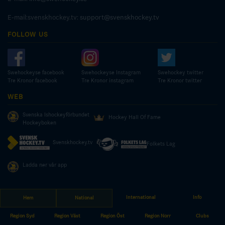
E-mail:svenskhockey.tv:
support@svenskhockey.tv
FOLLOW US
Swehockeyse facebook
Swehockeyse Instagram
Swehockey twitter
Tre Kronor facebook
Tre Kronor instagram
Tre Kronor twitter
WEB
Svenska Ishockeyförbundet
Hockey Hall Of Fame
Hockeyboken
Svenskhockey.tv
Folkets Lag
Ladda ner vår app
International
Info
Hem
National
© COPYRIGHT SWEDISH ICE HOCKEY ASSOCIATION
Region Syd
Region Väst
Region Öst
Region Norr
Clubs