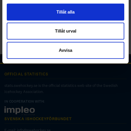
för sociala medier och analysera vår trafik. Vi
vidarebefordrar även sådana identifierare och annan
Tillåt alla
information från din enhet till de sociala medier och
annons- och analysföretag som vi samarbetar med.
Dessa kan i sin tur kombinera informationen med annan
Tillåt urval
information som du har tillhandahållit eller som de har
samlat in när du har använt deras tjänster.
Avvisa
OFFICIAL STATISTICS
stats.swehockey.se is the official statistics web site of the Swedish
Icehockey Association.
IN COOPERATION WITH:
SVENSKA ISHOCKEYFÖRBUNDET
E-mail:
info@swehockey.se