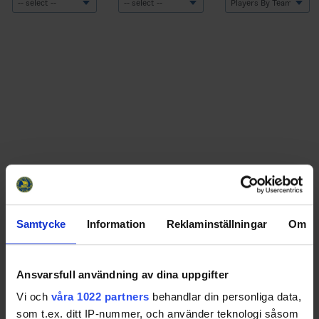
Samtycke
Information
Reklaminställningar
Om
Swehockey – Svenska Ishockeyförbundets officiella app
Ansvarsfull användning av dina uppgifter
Vi och
våra 1022 partners
behandlar din personliga data,
Swehockey ger dig tillgång till nyheter, livebevakning
som t.ex. ditt IP-nummer, och använder teknologi såsom
och statistik för samtliga ishockeyserier som spelas i