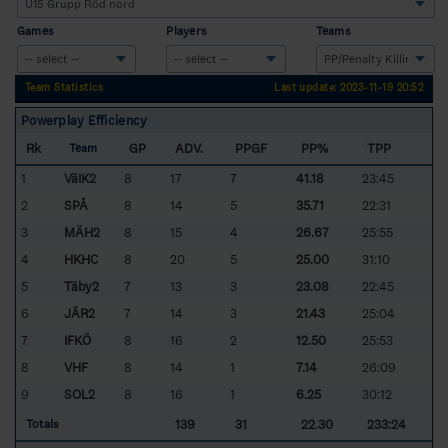
Games
Players
Teams
Team Statistics
Last update: 2023-11-19 20:52
Powerplay Efficiency
Rk
GP
ADV.
PPGF
PP%
TPP
Team
1
VäIK2
8
17
7
41.18
23:45
2
SPÅ
8
14
5
35.71
22:31
3
MÄH2
8
15
4
26.67
25:55
4
HKHC
8
20
5
25.00
31:10
5
Täby2
7
13
3
23.08
22:45
6
JÄR2
7
14
3
21.43
25:04
7
IFKÖ
8
16
2
12.50
25:53
8
VHF
8
14
1
7.14
26:09
9
SOL2
8
16
1
6.25
30:12
139
31
22.30
233:24
Totals