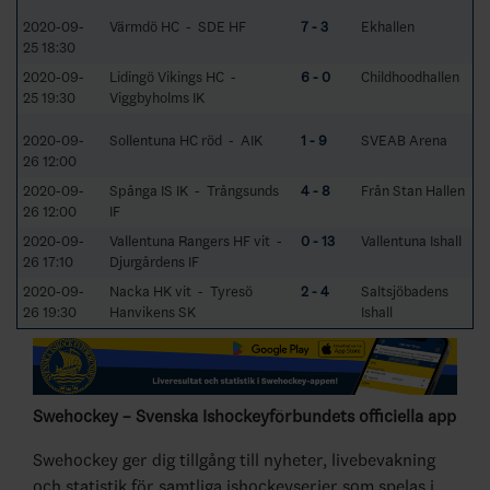
2020-09-
Värmdö HC - SDE HF
7 - 3
Ekhallen
25 18:30
2020-09-
Lidingö Vikings HC -
6 - 0
Childhoodhallen
25 19:30
Viggbyholms IK
2020-09-
Sollentuna HC röd - AIK
1 - 9
SVEAB Arena
26 12:00
2020-09-
Spånga IS IK - Trångsunds
4 - 8
Från Stan Hallen
26 12:00
IF
2020-09-
Vallentuna Rangers HF vit -
0 - 13
Vallentuna Ishall
26 17:10
Djurgårdens IF
2020-09-
Nacka HK vit - Tyresö
2 - 4
Saltsjöbadens
26 19:30
Hanvikens SK
Ishall
Swehockey – Svenska Ishockeyförbundets officiella app
Swehockey ger dig tillgång till nyheter, livebevakning
och statistik för samtliga ishockeyserier som spelas i