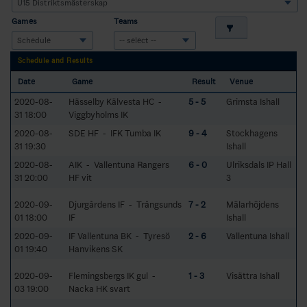
Games
Teams
Schedule and Results
Date
Game
Result
Venue
2020-08-
Hässelby Kälvesta HC -
5 - 5
Grimsta Ishall
31 18:00
Viggbyholms IK
2020-08-
SDE HF - IFK Tumba IK
9 - 4
Stockhagens
31 19:30
Ishall
2020-08-
AIK - Vallentuna Rangers
6 - 0
Ulriksdals IP Hall
31 20:00
HF vit
3
2020-09-
Djurgårdens IF - Trångsunds
7 - 2
Mälarhöjdens
01 18:00
IF
Ishall
2020-09-
IF Vallentuna BK - Tyresö
2 - 6
Vallentuna Ishall
01 19:40
Hanvikens SK
2020-09-
Flemingsbergs IK gul -
1 - 3
Visättra Ishall
03 19:00
Nacka HK svart