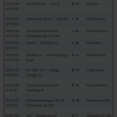
2020-09-
Ekerö/Skå IK - Älta IF
5 - 4
Allhallen
08 19:00
2020-09-
Sollentuna HC vit - SDE HF
1 - 5
SVEAB Anex
09 18:30
2020-09-
Tyresö Hanvikens SK -
1 - 6
Fontanahallen
09 19:00
Flemingsbergs IK svart
2020-09-
Älta IF - IFK Täby HC
1 - 9
Ältahallen
09 19:10
2020-09-
Järfälla HC - Flemingsbergs
5 - 2
Järfälla Ishall
09 20:00
IK gul
2020-09-
IFK Täby HC - Lidingö
9 - 0
Tibble Ishall
10 18:00
Vikings HC
2020-09-
Tyresö Hanvikens SK -
5 - 5
Fontanahallen
11 19:30
Huddinge IK
2020-09-
Vallentuna Rangers HF vit -
0 - 9
Vallentuna Ishall
12 15:40
Sollentuna HC röd
2020-09-
AIK - Djurgårdens IF
3 - 1
Ulriksdals IP Hall