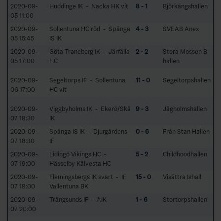
2020-09-
Huddinge IK - Nacka HK vit
8 - 1
Björkängshallen
05 11:00
2020-09-
Sollentuna HC röd - Spånga
4 - 3
SVEAB Anex
05 15:45
IS IK
2020-09-
Göta Traneberg IK - Järfälla
2 - 2
Stora Mossen B-
05 17:00
HC
hallen
2020-09-
Segeltorps IF - Sollentuna
11 - 0
Segeltorpshallen
06 17:00
HC vit
2020-09-
Viggbyholms IK - Ekerö/Skå
9 - 3
Jägholmshallen
07 18:30
IK
2020-09-
Spånga IS IK - Djurgårdens
0 - 6
Från Stan Hallen
07 18:30
IF
2020-09-
Lidingö Vikings HC -
5 - 2
Childhoodhallen
07 19:00
Hässelby Kälvesta HC
2020-09-
Flemingsbergs IK svart - IF
15 - 0
Visättra Ishall
07 19:00
Vallentuna BK
2020-09-
Trångsunds IF - AIK
1 - 6
Stortorpshallen
07 20:00